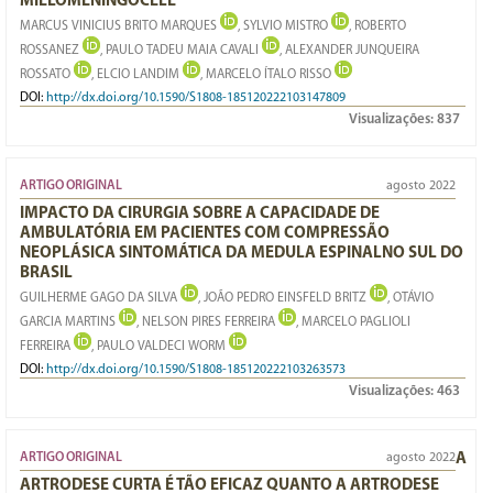
MIELOMENINGOCELE
MARCUS VINICIUS BRITO MARQUES
, SYLVIO MISTRO
, ROBERTO
ROSSANEZ
, PAULO TADEU MAIA CAVALI
, ALEXANDER JUNQUEIRA
ROSSATO
, ELCIO LANDIM
, MARCELO ÍTALO RISSO
DOI:
http://dx.doi.org/10.1590/S1808-185120222103147809
Visualizações:
837
ARTIGO ORIGINAL
agosto 2022
IMPACTO DA CIRURGIA SOBRE A CAPACIDADE DE
AMBULATÓRIA EM PACIENTES COM COMPRESSÃO
NEOPLÁSICA SINTOMÁTICA DA MEDULA ESPINALNO SUL DO
BRASIL
GUILHERME GAGO DA SILVA
, JOÃO PEDRO EINSFELD BRITZ
, OTÁVIO
GARCIA MARTINS
, NELSON PIRES FERREIRA
, MARCELO PAGLIOLI
FERREIRA
, PAULO VALDECI WORM
DOI:
http://dx.doi.org/10.1590/S1808-185120222103263573
Visualizações:
463
ARTIGO ORIGINAL
agosto 2022
A
ARTRODESE CURTA É TÃO EFICAZ QUANTO A ARTRODESE