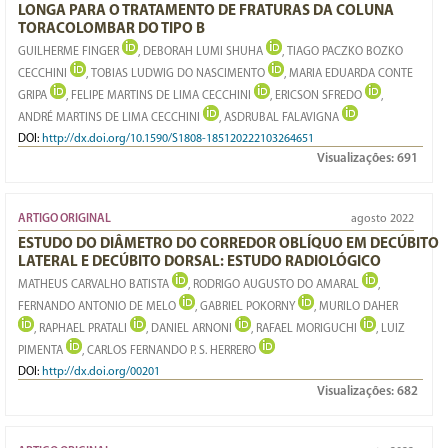
LONGA PARA O TRATAMENTO DE FRATURAS DA COLUNA
TORACOLOMBAR DO TIPO B
GUILHERME FINGER
, DEBORAH LUMI SHUHA
, TIAGO PACZKO BOZKO
CECCHINI
, TOBIAS LUDWIG DO NASCIMENTO
, MARIA EDUARDA CONTE
GRIPA
, FELIPE MARTINS DE LIMA CECCHINI
, ERICSON SFREDO
,
ANDRÉ MARTINS DE LIMA CECCHINI
, ASDRUBAL FALAVIGNA
DOI:
http://dx.doi.org/10.1590/S1808-185120222103264651
Visualizações:
691
ARTIGO ORIGINAL
agosto 2022
ESTUDO DO DIÂMETRO DO CORREDOR OBLÍQUO EM DECÚBITO
LATERAL E DECÚBITO DORSAL: ESTUDO RADIOLÓGICO
MATHEUS CARVALHO BATISTA
, RODRIGO AUGUSTO DO AMARAL
,
FERNANDO ANTONIO DE MELO
, GABRIEL POKORNY
, MURILO DAHER
, RAPHAEL PRATALI
, DANIEL ARNONI
, RAFAEL MORIGUCHI
, LUIZ
PIMENTA
, CARLOS FERNANDO P. S. HERRERO
DOI:
http://dx.doi.org/00201
Visualizações:
682