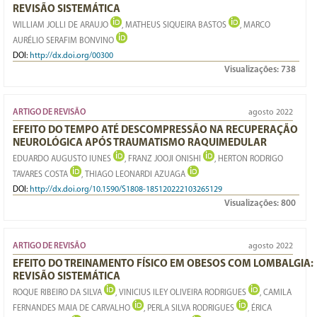
REVISÃO SISTEMÁTICA
WILLIAM JOLLI DE ARAUJO
, MATHEUS SIQUEIRA BASTOS
, MARCO
AURÉLIO SERAFIM BONVINO
DOI:
http://dx.doi.org/00300
Visualizações:
738
ARTIGO DE REVISÃO
agosto 2022
EFEITO DO TEMPO ATÉ DESCOMPRESSÃO NA RECUPERAÇÃO
NEUROLÓGICA APÓS TRAUMATISMO RAQUIMEDULAR
EDUARDO AUGUSTO IUNES
, FRANZ JOOJI ONISHI
, HERTON RODRIGO
TAVARES COSTA
, THIAGO LEONARDI AZUAGA
DOI:
http://dx.doi.org/10.1590/S1808-185120222103265129
Visualizações:
800
ARTIGO DE REVISÃO
agosto 2022
EFEITO DO TREINAMENTO FÍSICO EM OBESOS COM LOMBALGIA:
REVISÃO SISTEMÁTICA
ROQUE RIBEIRO DA SILVA
, VINICIUS ILEY OLIVEIRA RODRIGUES
, CAMILA
FERNANDES MAIA DE CARVALHO
, PERLA SILVA RODRIGUES
, ÉRICA