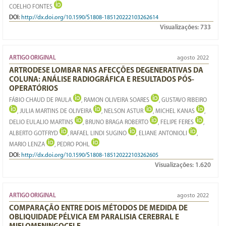
COELHO FONTES
DOI:
http://dx.doi.org/10.1590/S1808-185120222103262614
Visualizações:
733
ARTIGO ORIGINAL
agosto 2022
ARTRODESE LOMBAR NAS AFECÇÕES DEGENERATIVAS DA
COLUNA: ANÁLISE RADIOGRÁFICA E RESULTADOS PÓS-
OPERATÓRIOS
FÁBIO CHAUD DE PAULA
, RAMON OLIVEIRA SOARES
, GUSTAVO RIBEIRO
, JULIA MARTINS DE OLIVEIRA
, NELSON ASTUR
, MICHEL KANAS
,
DELIO EULALIO MARTINS
, BRUNO BRAGA ROBERTO
, FELIPE FERES
,
ALBERTO GOTFRYD
, RAFAEL LINDI SUGINO
, ELIANE ANTONIOLI
,
MARIO LENZA
, PEDRO POHL
DOI:
http://dx.doi.org/10.1590/S1808-185120222103262605
Visualizações:
1.620
ARTIGO ORIGINAL
agosto 2022
COMPARAÇÃO ENTRE DOIS MÉTODOS DE MEDIDA DE
OBLIQUIDADE PÉLVICA EM PARALISIA CEREBRAL E