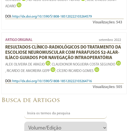
CEVALLOS
, ALFREDO OSVALDO GODOY ADARO
, JOSÉ CARLOS SORIA
ADARO
DOI:
http://dx.doi.org/10.1590/S1808-185120222103264579
Visualizações:
543
ARTIGO ORIGINAL
setembro 2022
RESULTADOS CLÍNICO-RADIOLÓGICOS DO TRATAMENTO DA
ESCOLIOSE NEUROMUSCULAR COM PARAFUSOS S2-ALAR-
ILÍACO GUIADOS POR NAVEGAÇÃO INTRAOPERATÓRIA
ALEX OLIVEIRA DE ARAÚJO
, CLAUDIONOR NOGUEIRA COSTA SEGUNDO
, RICARDO DE AMOREIRA GEPP
, CÍCERO RICARDO GOMES
DOI:
http://dx.doi.org/10.1590/S1808-185120222103264716
Visualizações:
505
Busca de Artigos