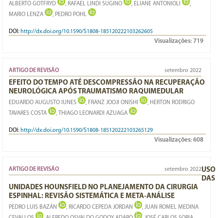
ALBERTO GOTFRYD
, RAFAEL LINDI SUGINO
, ELIANE ANTONIOLI
,
MARIO LENZA
, PEDRO POHL
DOI:
http://dx.doi.org/10.1590/S1808-185120222103262605
Visualizações:
719
ARTIGO DE REVISÃO
setembro 2022
EFEITO DO TEMPO ATÉ DESCOMPRESSÃO NA RECUPERAÇÃO
NEUROLÓGICA APÓS TRAUMATISMO RAQUIMEDULAR
EDUARDO AUGUSTO IUNES
, FRANZ JOOJI ONISHI
, HERTON RODRIGO
TAVARES COSTA
, THIAGO LEONARDI AZUAGA
DOI:
http://dx.doi.org/10.1590/S1808-185120222103265129
Visualizações:
608
ARTIGO DE REVISÃO
setembro 2022
USO
DAS
UNIDADES HOUNSFIELD NO PLANEJAMENTO DA CIRURGIA
ESPINHAL: REVISÃO SISTEMÁTICA E META-ANÁLISE
PEDRO LUIS BAZÁN
, RICARDO CEPEDA JORDAN
, JUAN ROMEL MEDINA