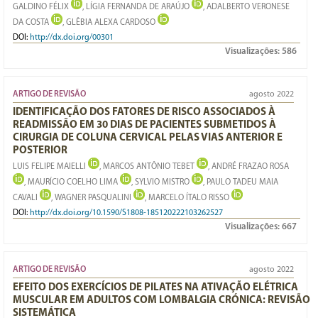
GALDINO FÉLIX
, LÍGIA FERNANDA DE ARAÚJO
, ADALBERTO VERONESE
DA COSTA
, GLÊBIA ALEXA CARDOSO
DOI:
http://dx.doi.org/00301
Visualizações:
586
ARTIGO DE REVISÃO
agosto 2022
IDENTIFICAÇÃO DOS FATORES DE RISCO ASSOCIADOS À
READMISSÃO EM 30 DIAS DE PACIENTES SUBMETIDOS À
CIRURGIA DE COLUNA CERVICAL PELAS VIAS ANTERIOR E
POSTERIOR
LUIS FELIPE MAIELLI
, MARCOS ANTÔNIO TEBET
, ANDRÉ FRAZAO ROSA
, MAURÍCIO COELHO LIMA
, SYLVIO MISTRO
, PAULO TADEU MAIA
CAVALI
, WAGNER PASQUALINI
, MARCELO ÍTALO RISSO
DOI:
http://dx.doi.org/10.1590/S1808-185120222103262527
Visualizações:
667
ARTIGO DE REVISÃO
agosto 2022
EFEITO DOS EXERCÍCIOS DE PILATES NA ATIVAÇÃO ELÉTRICA
MUSCULAR EM ADULTOS COM LOMBALGIA CRÓNICA: REVISÃO
SISTEMÁTICA