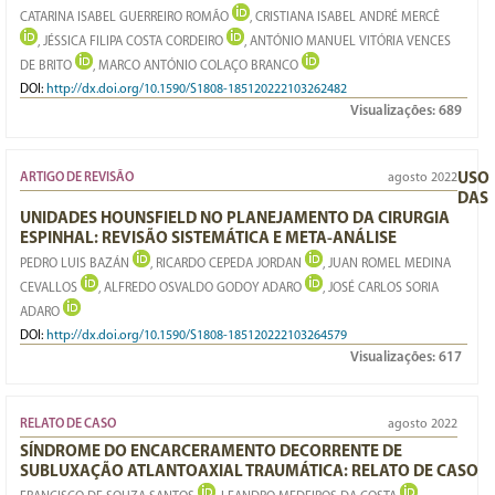
CATARINA ISABEL GUERREIRO ROMÃO
, CRISTIANA ISABEL ANDRÉ MERCÊ
, JÉSSICA FILIPA COSTA CORDEIRO
, ANTÓNIO MANUEL VITÓRIA VENCES
DE BRITO
, MARCO ANTÓNIO COLAÇO BRANCO
DOI:
http://dx.doi.org/10.1590/S1808-185120222103262482
Visualizações:
689
ARTIGO DE REVISÃO
agosto 2022
USO
DAS
UNIDADES HOUNSFIELD NO PLANEJAMENTO DA CIRURGIA
ESPINHAL: REVISÃO SISTEMÁTICA E META-ANÁLISE
PEDRO LUIS BAZÁN
, RICARDO CEPEDA JORDAN
, JUAN ROMEL MEDINA
CEVALLOS
, ALFREDO OSVALDO GODOY ADARO
, JOSÉ CARLOS SORIA
ADARO
DOI:
http://dx.doi.org/10.1590/S1808-185120222103264579
Visualizações:
617
RELATO DE CASO
agosto 2022
SÍNDROME DO ENCARCERAMENTO DECORRENTE DE
SUBLUXAÇÃO ATLANTOAXIAL TRAUMÁTICA: RELATO DE CASO