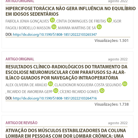
ARTIGO ORIGINAL
agosto 2022
HIPERCIFOSE TORÁCICA NÃO GERA INFLUÊNCIA NO EQUILÍBRIO
EM IDOSOS SEDENTÁRIOS
FABÍOLA JÚNIA GONÇALVES
, CÍNTIA DOMINGUES DE FREITAS
, IGOR
FAGIOLI BORDELLO MASSON
, MAYARA MARTINS DE SÁ
DOI:
http://dx.doi.org/10.1590/S1808-185120222103265347
Visualizações:
1.501
ARTIGO ORIGINAL
agosto 2022
RESULTADOS CLÍNICO-RADIOLÓGICOS DO TRATAMENTO DA
ESCOLIOSE NEUROMUSCULAR COM PARAFUSOS S2-ALAR-
ILÍACO GUIADOS POR NAVEGAÇÃO INTRAOPERATÓRIA
ALEX OLIVEIRA DE ARAÚJO
, CLAUDIONOR NOGUEIRA COSTA SEGUNDO
, RICARDO DE AMOREIRA GEPP
, CÍCERO RICARDO GOMES
DOI:
http://dx.doi.org/10.1590/S1808-185120222103264716
Visualizações:
1.738
ARTIGO DE REVISÃO
agosto 2022
ATIVAÇÃO DOS MÚSCULOS ESTABILIZADORES DA COLUNA
LOMBAR EM PESSOAS COM DOR LOMBAR CRÔNICA: UMA