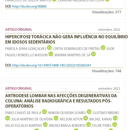
FRANCISCO DE SOUZA SANTOS
, LEANDRO MEDEIROS DA COSTA
DOI:
http://dx.doi.org/00800
Visualizações:
577
ARTIGO ORIGINAL
setembro 2022
HIPERCIFOSE TORÁCICA NÃO GERA INFLUÊNCIA NO EQUILÍBRIO
EM IDOSOS SEDENTÁRIOS
FABÍOLA JÚNIA GONÇALVES
, CÍNTIA DOMINGUES DE FREITAS
, IGOR
FAGIOLI BORDELLO MASSON
, MAYARA MARTINS DE SÁ
DOI:
http://dx.doi.org/10.1590/S1808-185120222103265347
Visualizações:
748
ARTIGO ORIGINAL
setembro 2022
ARTRODESE LOMBAR NAS AFECÇÕES DEGENERATIVAS DA
COLUNA: ANÁLISE RADIOGRÁFICA E RESULTADOS PÓS-
OPERATÓRIOS
FÁBIO CHAUD DE PAULA
, RAMON OLIVEIRA SOARES
, GUSTAVO RIBEIRO
, JULIA MARTINS DE OLIVEIRA
, NELSON ASTUR
, MICHEL KANAS
,
DELIO EULALIO MARTINS
, BRUNO BRAGA ROBERTO
, FELIPE FERES
,