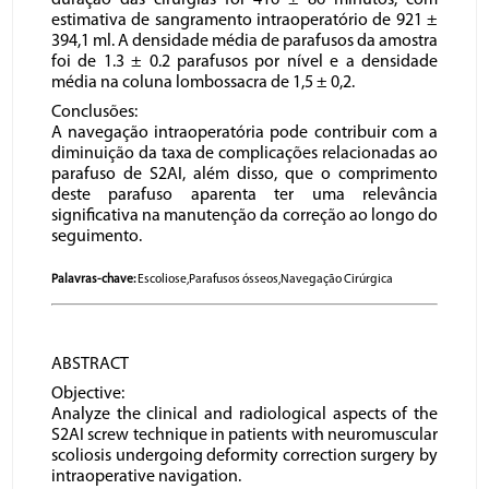
duração das cirurgias foi 416 ± 86 minutos, com
estimativa de sangramento intraoperatório de 921 ±
394,1 ml. A densidade média de parafusos da amostra
foi de 1.3 ± 0.2 parafusos por nível e a densidade
média na coluna lombossacra de 1,5 ± 0,2.
Conclusões:
A navegação intraoperatória pode contribuir com a
diminuição da taxa de complicações relacionadas ao
parafuso de S2AI, além disso, que o comprimento
deste parafuso aparenta ter uma relevância
significativa na manutenção da correção ao longo do
seguimento.
Palavras-chave:
Escoliose,Parafusos ósseos,Navegação Cirúrgica
ABSTRACT
Objective:
Analyze the clinical and radiological aspects of the
S2AI screw technique in patients with neuromuscular
scoliosis undergoing deformity correction surgery by
intraoperative navigation.