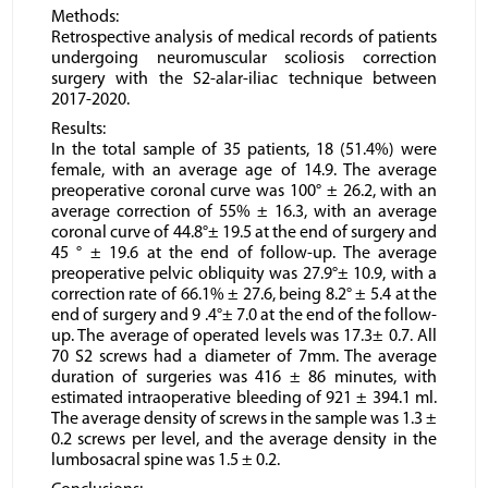
Methods:
Retrospective analysis of medical records of patients
undergoing neuromuscular scoliosis correction
surgery with the S2-alar-iliac technique between
2017-2020.
Results:
In the total sample of 35 patients, 18 (51.4%) were
female, with an average age of 14.9. The average
preoperative coronal curve was 100° ± 26.2, with an
average correction of 55% ± 16.3, with an average
coronal curve of 44.8°± 19.5 at the end of surgery and
45 ° ± 19.6 at the end of follow-up. The average
preoperative pelvic obliquity was 27.9°± 10.9, with a
correction rate of 66.1% ± 27.6, being 8.2° ± 5.4 at the
end of surgery and 9 .4°± 7.0 at the end of the follow-
up. The average of operated levels was 17.3± 0.7. All
70 S2 screws had a diameter of 7mm. The average
duration of surgeries was 416 ± 86 minutes, with
estimated intraoperative bleeding of 921 ± 394.1 ml.
The average density of screws in the sample was 1.3 ±
0.2 screws per level, and the average density in the
lumbosacral spine was 1.5 ± 0.2.