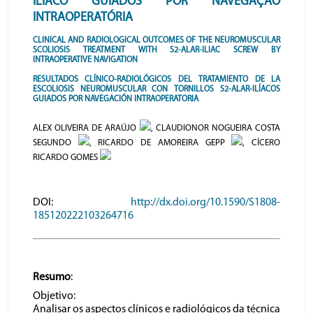
ILÍACO GUIADOS POR NAVEGAÇÃO
INTRAOPERATÓRIA
CLINICAL AND RADIOLOGICAL OUTCOMES OF THE NEUROMUSCULAR
SCOLIOSIS TREATMENT WITH S2-ALAR-ILIAC SCREW BY
INTRAOPERATIVE NAVIGATION
RESULTADOS CLÍNICO-RADIOLÓGICOS DEL TRATAMIENTO DE LA
ESCOLIOSIS NEUROMUSCULAR CON TORNILLOS S2-ALAR-ILÍACOS
GUIADOS POR NAVEGACIÓN INTRAOPERATORIA
ALEX OLIVEIRA DE ARAÚJO
, CLAUDIONOR NOGUEIRA COSTA
SEGUNDO
, RICARDO DE AMOREIRA GEPP
, CÍCERO
RICARDO GOMES
DOI:
http://dx.doi.org/10.1590/S1808-
185120222103264716
Resumo
:
Objetivo:
Analisar os aspectos clínicos e radiológicos da técnica