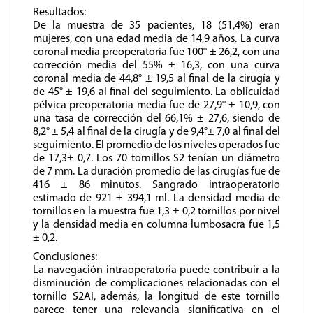
Resultados:
De la muestra de 35 pacientes, 18 (51,4%) eran
mujeres, con una edad media de 14,9 años. La curva
coronal media preoperatoria fue 100° ± 26,2, con una
corrección media del 55% ± 16,3, con una curva
coronal media de 44,8° ± 19,5 al final de la cirugía y
de 45° ± 19,6 al final del seguimiento. La oblicuidad
pélvica preoperatoria media fue de 27,9° ± 10,9, con
una tasa de corrección del 66,1% ± 27,6, siendo de
8,2° ± 5,4 al final de la cirugía y de 9,4°± 7,0 al final del
seguimiento. El promedio de los niveles operados fue
de 17,3± 0,7. Los 70 tornillos S2 tenían un diámetro
de 7 mm. La duración promedio de las cirugías fue de
416 ± 86 minutos. Sangrado intraoperatorio
estimado de 921 ± 394,1 ml. La densidad media de
tornillos en la muestra fue 1,3 ± 0,2 tornillos por nivel
y la densidad media en columna lumbosacra fue 1,5
± 0,2.
Conclusiones:
La navegación intraoperatoria puede contribuir a la
disminución de complicaciones relacionadas con el
tornillo S2AI, además, la longitud de este tornillo
parece tener una relevancia significativa en el