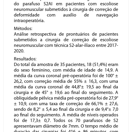
do parafuso S2AI em pacientes com escoliose
neuromuscular submetidos à cirurgia de correção de
deformidade com auxílio de navegação
intraoperatória.
Métodos:
Análise retrospectiva de prontuários de pacientes
submetidos a cirurgia de correção de escoliose
neuromuscular com técnica S2-alar-ilíaco entre 2017-
2020.
Resultados:
Do total da amostra de 35 pacientes, 18 (51,4%) eram
do sexo feminino, com média de idade de 14,9. A
média da curva coronal pré-operatória foi de 100° ±
26,2, com correção média de 55% ± 16,3, com uma
média da curva coronal de 44,8°± 19,5 ao final da
cirurgia e de 45° ± 19,6 ao final do seguimento. A
obliquidade pélvica média pré-operatória foi de 27,9°
± 10,9, com uma taxa de correção de 66,1% ± 27,6,
sendo de 8,2° ± 5,4 ao final da cirurgia e de 9,4°± 7,0
ao final do seguimento. A média de níveis operados
foi de 17,3± 0,7. Todos os 70 parafusos de S2
apresentavam diâmetro de 7mm. O tempo médio de