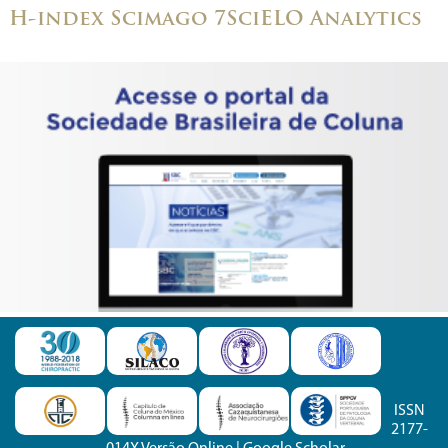
H-index Scimago 7
SciELO Analytics
ISSN
2177-