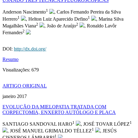
USANDO TRÊS TÉCNICAS FLUOROSCÓPICAS
1
Anderson Nascimento
, Carlos Fernando Pereira da Silva
1
1
Herrero
, Helton Luiz Aparecido Defino
, Marina Silva
2
2
Magalhães Viana
, João de Araújo
, Ronaldo Lavôr
2
Fernandes
DOI:
http://dx.doi.org/
Resumo
Visualizações:
679
ARTIGO ORIGINAL
janeiro 2017
EVOLUÇÃO DA MIELOPATIA TRATADA COM
CORPECTOMIA, ENXERTO AUTÓLOGO E PLACA
1
1
SANTIAGO SANDOVAL HARO
, JOSÉ TOVAR LÓPEZ
1
, JOSÉ MANUEL GRIMALDO TÉLLEZ
, JESÚS
1
CISNEROS LÁMBARRI