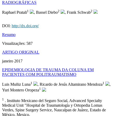
RADIOGRÁFICAS
1
2
2
Raphael Pratali
, Bassel Diebo
, Frank Schwab
DOI:
http://dx.doi.org/
Resumo
Visualizações:
587
ARTIGO ORIGINAL
janeiro 2017
EPIDEMIOLOGIA DE TRAUMA DA COLUNA EM
PACIENTES COM POLITRAUMATISMO
1
1
Luis Muñiz Luna
, Ricardo de Jesús Altamirano Mendoza
,
1
Yuri Montero Oropeza
1
. Instituto Mexicano del Seguro Social, Advanced Specialty
Medical Unit "Hospital de Traumatología y Ortopedia Lomas
Verdes, Spine Surgery Service, Naucalpan de Juárez, Estado de
México, Mexico.