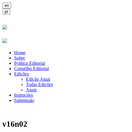
Home
Sobre
Política Editorial
Conselho Editorial
Edições
Edição Atual
Todas Edições
Anais
Instruções
Submissão
v16n02