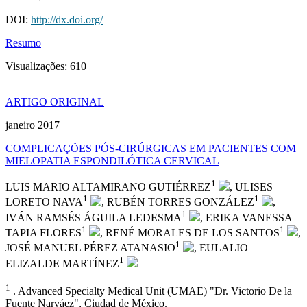
DOI:
http://dx.doi.org/
Resumo
Visualizações:
610
ARTIGO ORIGINAL
janeiro 2017
COMPLICAÇÕES PÓS-CIRÚRGICAS EM PACIENTES COM
MIELOPATIA ESPONDILÓTICA CERVICAL
1
LUIS MARIO ALTAMIRANO GUTIÉRREZ
, ULISES
1
1
LORETO NAVA
, RUBÉN TORRES GONZÁLEZ
,
1
IVÁN RAMSÉS ÁGUILA LEDESMA
, ERIKA VANESSA
1
1
TAPIA FLORES
, RENÉ MORALES DE LOS SANTOS
,
1
JOSÉ MANUEL PÉREZ ATANASIO
, EULALIO
1
ELIZALDE MARTÍNEZ
1
. Advanced Specialty Medical Unit (UMAE) "Dr. Victorio De la
Fuente Narváez", Ciudad de México.