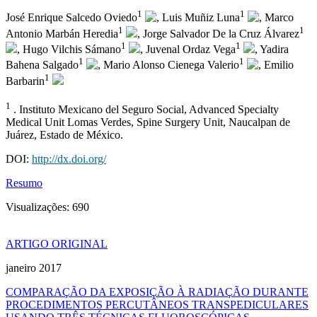
1
1
José Enrique Salcedo Oviedo
, Luis Muñiz Luna
, Marco
1
1
Antonio Marbán Heredia
, Jorge Salvador De la Cruz Álvarez
1
1
, Hugo Vilchis Sámano
, Juvenal Ordaz Vega
, Yadira
1
1
Bahena Salgado
, Mario Alonso Cienega Valerio
, Emilio
1
Barbarin
1
. Instituto Mexicano del Seguro Social, Advanced Specialty
Medical Unit Lomas Verdes, Spine Surgery Unit, Naucalpan de
Juárez, Estado de México.
DOI:
http://dx.doi.org/
Resumo
Visualizações:
690
ARTIGO ORIGINAL
janeiro 2017
COMPARAÇÃO DA EXPOSIÇÃO À RADIAÇÃO DURANTE
PROCEDIMENTOS PERCUTÂNEOS TRANSPEDICULARES