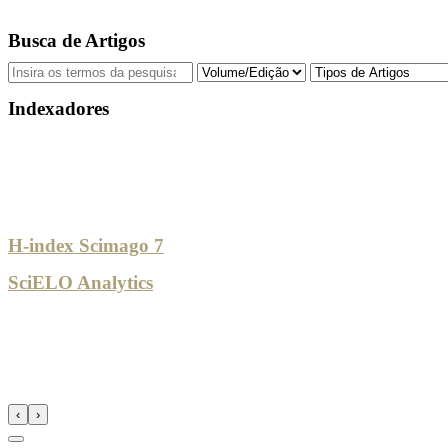
Busca de Artigos
Indexadores
H-index Scimago 7
SciELO Analytics
‹
›