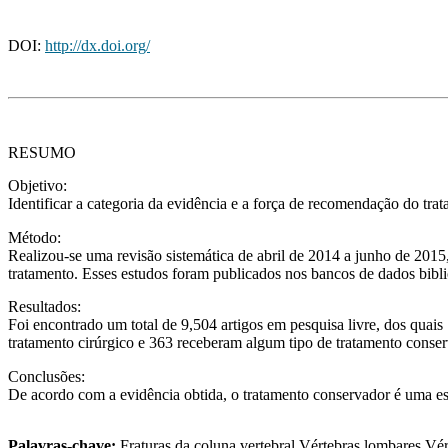
DOI:
http://dx.doi.org/
RESUMO
Objetivo:
Identificar a categoria da evidência e a força de recomendação do tra
Método:
Realizou-se uma revisão sistemática de abril de 2014 a junho de 2015
tratamento. Esses estudos foram publicados nos bancos de dados biblio
Resultados:
Foi encontrado um total de 9,504 artigos em pesquisa livre, dos quais 
tratamento cirúrgico e 363 receberam algum tipo de tratamento cons
Conclusões:
De acordo com a evidência obtida, o tratamento conservador é uma esc
Palavras-chave:
Fraturas da coluna vertebral,Vértebras lombares,Vért