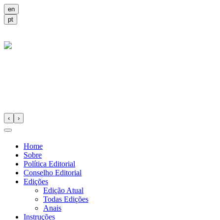
‹
›
Home
Sobre
Política Editorial
Conselho Editorial
Edições
Edição Atual
Todas Edições
Anais
Instruções