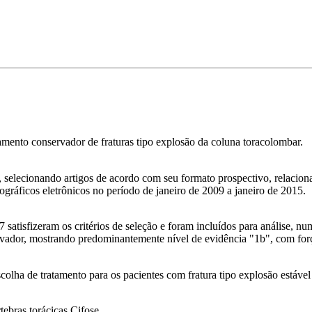
tamento conservador de fraturas tipo explosão da coluna toracolombar.
, selecionando artigos de acordo com seu formato prospectivo, relacion
gráficos eletrônicos no período de janeiro de 2009 a janeiro de 2015.
7 satisfizeram os critérios de seleção e foram incluídos para análise, 
ervador, mostrando predominantemente nível de evidência "1b", com fo
olha de tratamento para os pacientes com fratura tipo explosão estáve
ebras torácicas,Cifose.