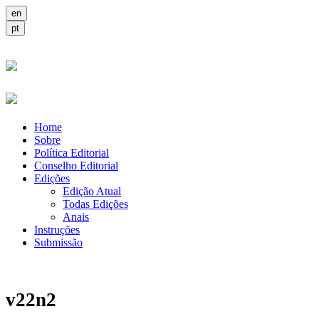
Home
Sobre
Política Editorial
Conselho Editorial
Edições
Edição Atual
Todas Edições
Anais
Instruções
Submissão
v22n2