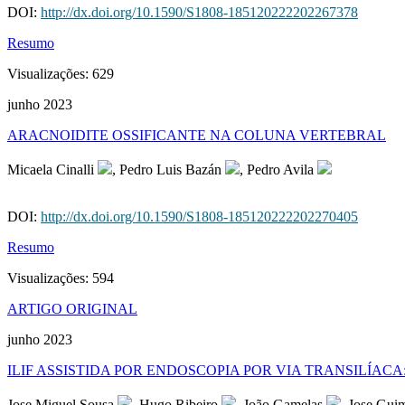
DOI:
http://dx.doi.org/10.1590/S1808-185120222202267378
Resumo
Visualizações:
629
junho 2023
ARACNOIDITE OSSIFICANTE NA COLUNA VERTEBRAL
Micaela Cinalli
, Pedro Luis Bazán
, Pedro Avila
DOI:
http://dx.doi.org/10.1590/S1808-185120222202270405
Resumo
Visualizações:
594
ARTIGO ORIGINAL
junho 2023
ILIF ASSISTIDA POR ENDOSCOPIA POR VIA TRANSILÍAC
Jose Miguel Sousa
, Hugo Ribeiro
, João Gamelas
, Jose Gui