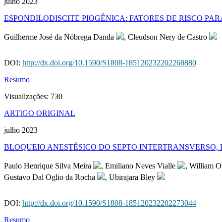
julho 2023
ESPONDILODISCITE PIOGÊNICA: FATORES DE RISCO PA
Guilherme José da Nóbrega Danda
, Cleudson Nery de Castro
DOI:
http://dx.doi.org/10.1590/S1808-185120232202268880
Resumo
Visualizações:
730
ARTIGO ORIGINAL
julho 2023
BLOQUEIO ANESTÉSICO DO SEPTO INTERTRANSVERSO,
Paulo Henrique Silva Meira
, Emiliano Neves Vialle
, William 
Gustavo Dal Oglio da Rocha
, Ubirajara Bley
DOI:
http://dx.doi.org/10.1590/S1808-185120232202273044
Resumo