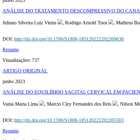
junho 2023
ANÁLISE DO TRATAMENTO DESCOMPRESSIVO DO CANAL
Juliano Silveira Luiz Vieira
, Rodrigo Arnold Tisot
, Matheus Ba
DOI:
http://dx.doi.org/10.1590/S1808-185120222202269638
Resumo
Visualizações:
737
ARTIGO ORIGINAL
junho 2023
ANÁLISE DO EQUILÍBRIO SAGITAL CERVICAL EM PACIE
Vania Maria Lima
, Marcio Cley Fernandes dos Reis
, Nilson M
DOI:
http://dx.doi.org/10.1590/S1808-185120222202265303
Resumo