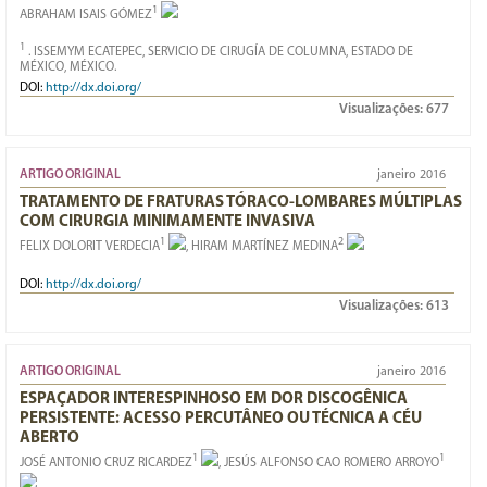
1
ABRAHAM ISAIS GÓMEZ
1
. ISSEMYM ECATEPEC, SERVICIO DE CIRUGÍA DE COLUMNA, ESTADO DE
MÉXICO, MÉXICO.
DOI:
http://dx.doi.org/
Visualizações:
677
ARTIGO ORIGINAL
janeiro 2016
TRATAMENTO DE FRATURAS TÓRACO-LOMBARES MÚLTIPLAS
COM CIRURGIA MINIMAMENTE INVASIVA
1
2
FELIX DOLORIT VERDECIA
, HIRAM MARTÍNEZ MEDINA
DOI:
http://dx.doi.org/
Visualizações:
613
ARTIGO ORIGINAL
janeiro 2016
ESPAÇADOR INTERESPINHOSO EM DOR DISCOGÊNICA
PERSISTENTE: ACESSO PERCUTÂNEO OU TÉCNICA A CÉU
ABERTO
1
1
JOSÉ ANTONIO CRUZ RICARDEZ
, JESÚS ALFONSO CAO ROMERO ARROYO