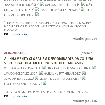
PABLO GERARDO LIMA-RAMÍREZ
, DAVID BENAVIDES-RODRÍGUEZ
,
1
1
JUAN YAHIR VIERA-ORDÓÑEZ
, JOSÉ AUGUSTO RUÍZ-GURRÍA
, IVÁN
1
1
DEL CASTILLO-VERGARA
, BRAULIO HERNÁNDEZ CARBAJAL
, DIEGO
1
FERNANDO LEÓN-LÓPEZ
1
. HOSPITAL DE ORTOPEDIA PARA NIÑOS "DR. GERMÁN DÍAZ LOMBARDO",
MÓDULO DE CIRUGÍA DE COLUMNA VERTEBRAL Y MÍNIMA INVASIÓN.
MÉXICO, D.F.
DOI:
http://dx.doi.org/
Visualizações:
714
ARTIGO ORIGINAL
janeiro 2016
ALINHAMENTO GLOBAL EM DEFORMIDADES DA COLUNA
VERTEBRAL DO ADULTO. UM ESTUDO DE 60 CASOS
1
1
VICTOR MISAEL GALICIA LUNA
, JUAN ENRIQUE GUZMAN CARRANZA
1
1
, AMADO GONZALEZ MOGA
, GABRIEL HUERTA HERNANDEZ
,
1
1
ABRAHAM ISAIS GOMEZ
, VICTOR HUGO ANAYA CONTRERAS
,
1
LEONARDO ALVAREZ VAZQUEZ
1
. CENTRO MÉDICO ISSEMYM ECATEPEC, ESTADO DE MÉXICO, MÉXICO.
DOI:
http://dx.doi.org/
Visualizações:
616