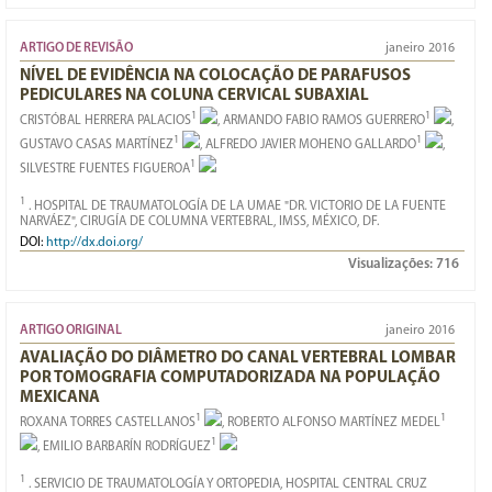
ARTIGO DE REVISÃO
janeiro 2016
NÍVEL DE EVIDÊNCIA NA COLOCAÇÃO DE PARAFUSOS
PEDICULARES NA COLUNA CERVICAL SUBAXIAL
1
1
CRISTÓBAL HERRERA PALACIOS
, ARMANDO FABIO RAMOS GUERRERO
,
1
1
GUSTAVO CASAS MARTÍNEZ
, ALFREDO JAVIER MOHENO GALLARDO
,
1
SILVESTRE FUENTES FIGUEROA
1
. HOSPITAL DE TRAUMATOLOGÍA DE LA UMAE "DR. VICTORIO DE LA FUENTE
NARVÁEZ", CIRUGÍA DE COLUMNA VERTEBRAL, IMSS, MÉXICO, DF.
DOI:
http://dx.doi.org/
Visualizações:
716
ARTIGO ORIGINAL
janeiro 2016
AVALIAÇÃO DO DIÂMETRO DO CANAL VERTEBRAL LOMBAR
POR TOMOGRAFIA COMPUTADORIZADA NA POPULAÇÃO
MEXICANA
1
1
ROXANA TORRES CASTELLANOS
, ROBERTO ALFONSO MARTÍNEZ MEDEL
1
, EMILIO BARBARÍN RODRÍGUEZ
1
. SERVICIO DE TRAUMATOLOGÍA Y ORTOPEDIA, HOSPITAL CENTRAL CRUZ