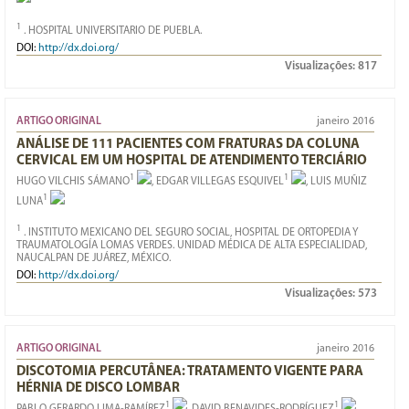
1
. HOSPITAL UNIVERSITARIO DE PUEBLA.
DOI:
http://dx.doi.org/
Visualizações:
817
ARTIGO ORIGINAL
janeiro 2016
ANÁLISE DE 111 PACIENTES COM FRATURAS DA COLUNA
CERVICAL EM UM HOSPITAL DE ATENDIMENTO TERCIÁRIO
1
1
HUGO VILCHIS SÁMANO
, EDGAR VILLEGAS ESQUIVEL
, LUIS MUÑIZ
1
LUNA
1
. INSTITUTO MEXICANO DEL SEGURO SOCIAL, HOSPITAL DE ORTOPEDIA Y
TRAUMATOLOGÍA LOMAS VERDES. UNIDAD MÉDICA DE ALTA ESPECIALIDAD,
NAUCALPAN DE JUÁREZ, MÉXICO.
DOI:
http://dx.doi.org/
Visualizações:
573
ARTIGO ORIGINAL
janeiro 2016
DISCOTOMIA PERCUTÂNEA: TRATAMENTO VIGENTE PARA
HÉRNIA DE DISCO LOMBAR
1
1