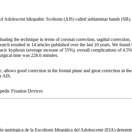
 of Adolescent Idiopathic Scoliosis (AIS) called sublaminar bands (SB). 
uating the technique in terms of coronal correction, sagittal correction, 
earch resulted in 14 articles published over the last 10 years. We found
oracic kyphosis (average increase of 55%), overall complications of 4.5
urgical time was 228.6 minutes.
fe, allows good correction in the frontal plane and great correction in t
or AIS.
pedic Fixation Devices
ión quirúrgica de la Escoliosis Idiopática del Adolescente (EIA) denom