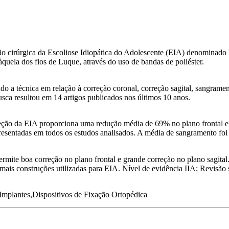
ão cirúrgica da Escoliose Idiopática do Adolescente (EIA) denominado
àquela dos fios de Luque, através do uso de bandas de poliéster.
ando a técnica em relação à correção coronal, correção sagital, sangrame
sca resultou em 14 artigos publicados nos últimos 10 anos.
eção da EIA proporciona uma redução média de 69% no plano frontal e
sentadas em todos os estudos analisados. A média de sangramento foi
permite boa correção no plano frontal e grande correção no plano sagit
mais construções utilizadas para EIA. Nível de evidência IIA; Revisão 
 Implantes,Dispositivos de Fixação Ortopédica