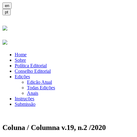
Home
Sobre
Política Editorial
Conselho Editorial
Edições
Edição Atual
Todas Edições
Anais
Instruções
Submissão
Coluna / Columna v.19, n.2 /2020