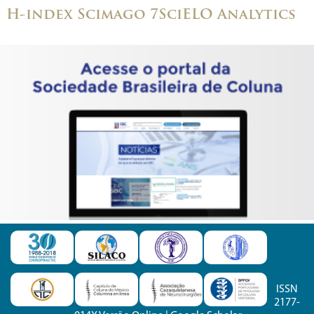
H-index Scimago 7
SciELO Analytics
ISSN
2177-