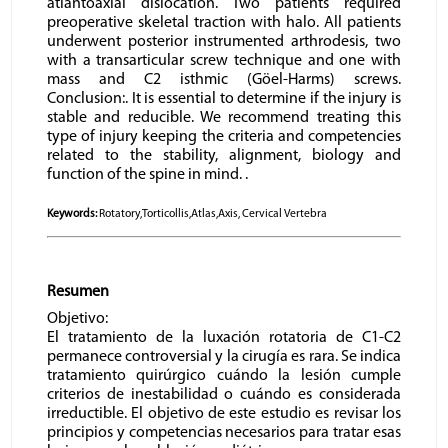
atlantoaxial dislocation. Two patients required
preoperative skeletal traction with halo. All patients
underwent posterior instrumented arthrodesis, two
with a transarticular screw technique and one with
mass and C2 isthmic (Göel-Harms) screws.
Conclusion:. It is essential to determine if the injury is
stable and reducible. We recommend treating this
type of injury keeping the criteria and competencies
related to the stability, alignment, biology and
function of the spine in mind. .
Keywords:
Rotatory,Torticollis,Atlas,Axis, Cervical Vertebra
Resumen
Objetivo:
El tratamiento de la luxación rotatoria de C1-C2
permanece controversial y la cirugía es rara. Se indica
tratamiento quirúrgico cuándo la lesión cumple
criterios de inestabilidad o cuándo es considerada
irreductible. El objetivo de este estudio es revisar los
principios y competencias necesarios para tratar esas