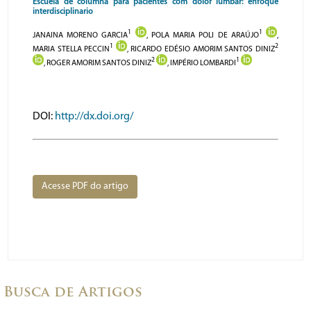
Escuela de columna para pacientes com dolor lumbar: enfoque
interdisciplinario
1
1
JANAINA MORENO GARCIA
, POLA MARIA POLI DE ARAÚJO
,
1
2
MARIA STELLA PECCIN
, RICARDO EDÉSIO AMORIM SANTOS DINIZ
2
1
, ROGER AMORIM SANTOS DINIZ
, IMPÉRIO LOMBARDI
DOI:
http://dx.doi.org/
Acesse PDF do artigo
Busca de Artigos