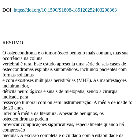
DOI:
https://doi.org/10.1590/S1808-185120252403298363
RESUMO
O osteocondroma é o tumor ósseo benigno mais comum, mas sua
ocorrência na coluna
vertebral é rara. Este estudo apresenta uma série de seis casos de
osteocondromas espinhais sintomáticos, incluindo pacientes com
formas solitárias
e com exostoses múltiplas hereditárias (MHE). As manifestações
incluíram dor,
déficits neurológicos e sinais de mielopatia, sendo a cirurgia
indicada para
ressecção tumoral com ou sem instrumentação. A média de idade foi
de 20 anos,
inferior à média da literatura. Apesar de benignos, os
osteocondromas podem
provocar complicações significativas, especialmente quando há
compressão
medular. A excisão completa e o cuidado com a estabilidade da