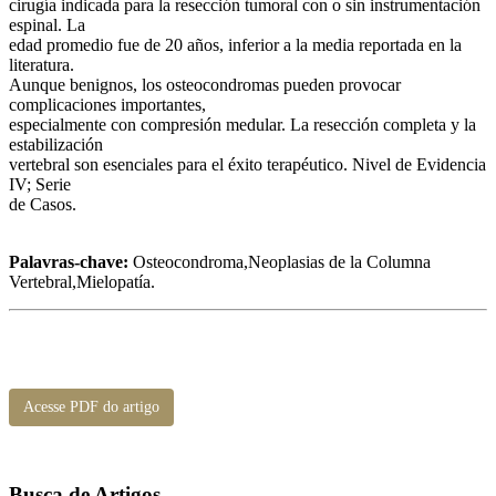
cirugía indicada para la resección tumoral con o sin instrumentación
espinal. La
edad promedio fue de 20 años, inferior a la media reportada en la
literatura.
Aunque benignos, los osteocondromas pueden provocar
complicaciones importantes,
especialmente con compresión medular. La resección completa y la
estabilización
vertebral son esenciales para el éxito terapéutico. Nivel de Evidencia
IV; Serie
de Casos.
Palavras-chave:
Osteocondroma,Neoplasias de la Columna
Vertebral,Mielopatía.
Acesse PDF do artigo
Busca de Artigos