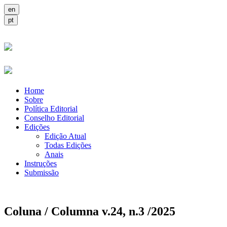
Home
Sobre
Política Editorial
Conselho Editorial
Edições
Edição Atual
Todas Edições
Anais
Instruções
Submissão
Coluna / Columna v.24, n.3 /2025