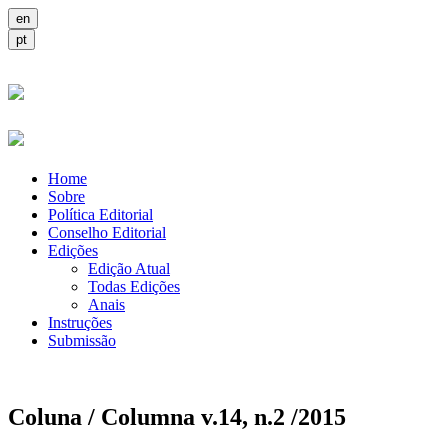
Home
Sobre
Política Editorial
Conselho Editorial
Edições
Edição Atual
Todas Edições
Anais
Instruções
Submissão
Coluna / Columna v.14, n.2 /2015