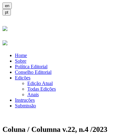
Home
Sobre
Política Editorial
Conselho Editorial
Edições
Edição Atual
Todas Edições
Anais
Instruções
Submissão
Coluna / Columna v.22, n.4 /2023