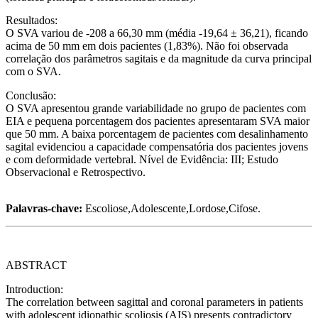
Resultados:
O SVA variou de -208 a 66,30 mm (média -19,64 ± 36,21), ficando
acima de 50 mm em dois pacientes (1,83%). Não foi observada
correlação dos parâmetros sagitais e da magnitude da curva principal
com o SVA.
Conclusão:
O SVA apresentou grande variabilidade no grupo de pacientes com
EIA e pequena porcentagem dos pacientes apresentaram SVA maior
que 50 mm. A baixa porcentagem de pacientes com desalinhamento
sagital evidenciou a capacidade compensatória dos pacientes jovens
e com deformidade vertebral. Nível de Evidência: III; Estudo
Observacional e Retrospectivo.
Palavras-chave:
Escoliose,Adolescente,Lordose,Cifose.
ABSTRACT
Introduction:
The correlation between sagittal and coronal parameters in patients
with adolescent idiopathic scoliosis (AIS) presents contradictory