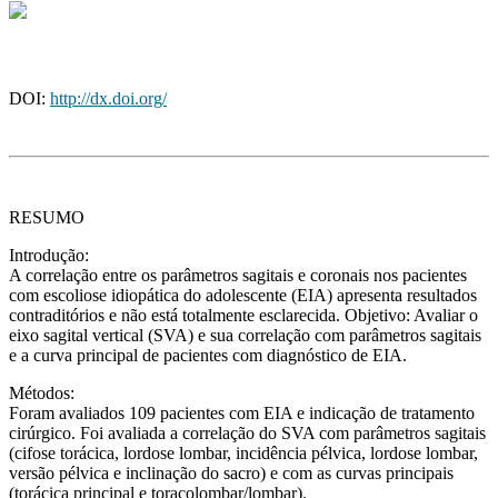
DOI:
http://dx.doi.org/
RESUMO
Introdução:
A correlação entre os parâmetros sagitais e coronais nos pacientes
com escoliose idiopática do adolescente (EIA) apresenta resultados
contraditórios e não está totalmente esclarecida. Objetivo: Avaliar o
eixo sagital vertical (SVA) e sua correlação com parâmetros sagitais
e a curva principal de pacientes com diagnóstico de EIA.
Métodos:
Foram avaliados 109 pacientes com EIA e indicação de tratamento
cirúrgico. Foi avaliada a correlação do SVA com parâmetros sagitais
(cifose torácica, lordose lombar, incidência pélvica, lordose lombar,
versão pélvica e inclinação do sacro) e com as curvas principais
(torácica principal e toracolombar/lombar).