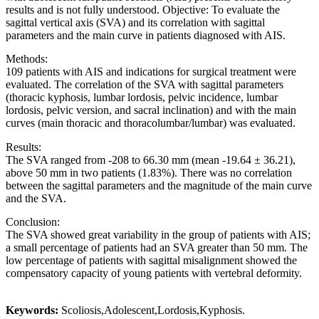
results and is not fully understood. Objective: To evaluate the
sagittal vertical axis (SVA) and its correlation with sagittal
parameters and the main curve in patients diagnosed with AIS.
Methods:
109 patients with AIS and indications for surgical treatment were
evaluated. The correlation of the SVA with sagittal parameters
(thoracic kyphosis, lumbar lordosis, pelvic incidence, lumbar
lordosis, pelvic version, and sacral inclination) and with the main
curves (main thoracic and thoracolumbar/lumbar) was evaluated.
Results:
The SVA ranged from -208 to 66.30 mm (mean -19.64 ± 36.21),
above 50 mm in two patients (1.83%). There was no correlation
between the sagittal parameters and the magnitude of the main curve
and the SVA.
Conclusion:
The SVA showed great variability in the group of patients with AIS;
a small percentage of patients had an SVA greater than 50 mm. The
low percentage of patients with sagittal misalignment showed the
compensatory capacity of young patients with vertebral deformity.
Keywords:
Scoliosis,Adolescent,Lordosis,Kyphosis.