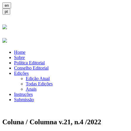
Home
Sobre
Política Editorial
Conselho Editorial
Edições
Edição Atual
Todas Edições
Anais
Instruções
Submissão
Coluna / Columna v.21, n.4 /2022