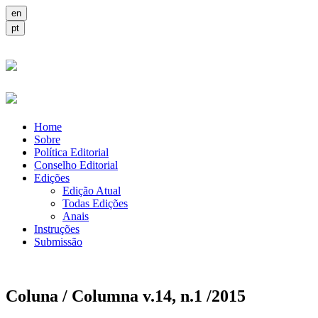
Home
Sobre
Política Editorial
Conselho Editorial
Edições
Edição Atual
Todas Edições
Anais
Instruções
Submissão
Coluna / Columna v.14, n.1 /2015