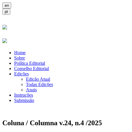
Home
Sobre
Política Editorial
Conselho Editorial
Edições
Edição Atual
Todas Edições
Anais
Instruções
Submissão
Coluna / Columna v.24, n.4 /2025