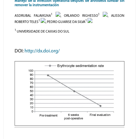
Manejo de la infección operatoria después de artrodesis lumbar sin
remover la instrumentación
1
1
ASDRUBAL FALAVIGNA
, ORLANDO RIGHESSO
, ALISSON
1
1
ROBERTO TELES
, PEDRO GUARISE DA SILVA
1
UNIVERSIDADE DE CAXIAS DO SUL
DOI:
http://dx.doi.org/