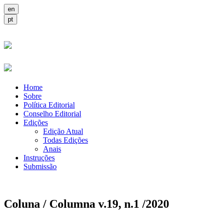
Home
Sobre
Política Editorial
Conselho Editorial
Edições
Edição Atual
Todas Edições
Anais
Instruções
Submissão
Coluna / Columna v.19, n.1 /2020