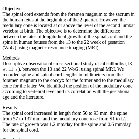
Objective
The spinal cord extends from the foramen magnum to the sacrum in
the human fetus at the beginning of the 2 quarter. However, the
medullary cone is located at or above the level of the second lumbar
vertebra at birth. The objective is to determine the difference
between the rates of longitudinal growth of the spinal cord and the
spine in human fetuses from the 13 to the 22 week of gestation
(WoG) using magnetic resonance imaging (MRI).
Methods
Descriptive observational cross-sectional study of 24 stillbirths (13
♂, 11 ♀), between the 13 and 22 WoG, using spinal MRI. We
recorded spine and spinal cord lengths in millimeters from the
foramen magnum to the coccyx for the former and to the medullary
cone for the latter. We identified the position of the medullary cone
according to vertebral level and its correlation with the gestational
age and the literature.
Results
The spinal cord increased in length from 50 to 93 mm, the spine
from 57 to 137 mm, and the medullary cone rose from S1 to L2.
The rate of growth was 1.2 mm/day for the spine and 0.6 mm/day
for the spinal cord.