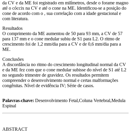
da CV e da ME foi registrado em milímetros, desde o forame magno
até o cóccix na CV e até o cone na ME. Identificou-se a posição do
cone de acordo com o , sua correlação com a idade gestacional e
com literatura.
Resultados
O comprimento da ME aumentou de 50 para 93 mm, a CV de 57
para 137 mm e o cone medular subiu de S1 para L2. O ritmo de
crescimento foi de 1,2 mm/dia para a CV e de 0,6 mm/dia para a
ME.
Conclusões
A discordância no ritmo do crescimento longitudinal normal da CV
e da ME fez com que o cone medular subisse do nível de S1 até L2
no segundo trimestre de gravidez. Os resultados permitem
compreender o desenvolvimento normal e certas malformações
congênitas. Nível de evidência IV; Série de casos.
Palavras-chave:
Desenvolvimento Fetal,Coluna Vertebral,Medula
Espinal
ABSTRACT