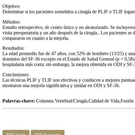
Objetivo:
Determinar si los pacientes sometidos a cirugía de PLIF o TLIF logar
Métodos:
Estudio retrospectivo, de centro único y no aleatorizado. Se incluyer
visita preoperatoria y un año después de la cirugía.. Los pacientes se
compararon en cuanto a la mejoría.
Resultados:
La edad promedio fue de 47 años, con 52% de hombres (13/25) y una me
dominios del SF-36 excepto en el Estado de Salud General (p = 0,58).
hospitalaria más corta; sin embargo, la mejora obtenida en ODI y SF-3
Conclusiones:
Las técnicas PLIF y TLIF son efectivas y conducen a mejores puntuac
mostraron una mejoría significativa y similar en ODI y SF-36.
Palavras-chave:
Columna Vertebral/Cirugía,Calidad de Vida,Fusión 
PDF Inglês
PDF Português