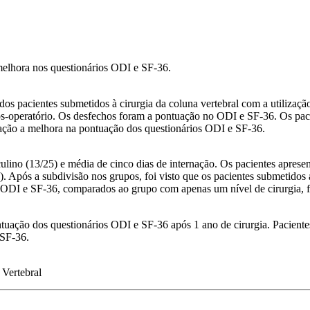
melhora nos questionários ODI e SF-36.
os pacientes submetidos à cirurgia da coluna vertebral com a utilizaçã
ós-operatório. Os desfechos foram a pontuação no ODI e SF-36. Os paci
lação a melhora na pontuação dos questionários ODI e SF-36.
lino (13/25) e média de cinco dias de internação. Os pacientes aprese
. Após a subdivisão nos grupos, foi visto que os pacientes submetidos 
os ODI e SF-36, comparados ao grupo com apenas um nível de cirurgia, f
uação dos questionários ODI e SF-36 após 1 ano de cirurgia. Pacientes
 SF-36.
 Vertebral