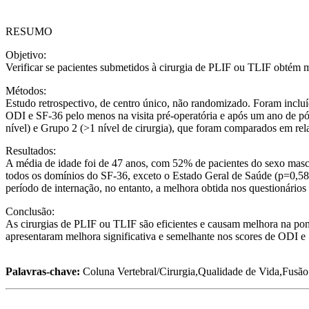
RESUMO
Objetivo:
Verificar se pacientes submetidos à cirurgia de PLIF ou TLIF obtém 
Métodos:
Estudo retrospectivo, de centro único, não randomizado. Foram incluíd
ODI e SF-36 pelo menos na visita pré-operatória e após um ano de p
nível) e Grupo 2 (>1 nível de cirurgia), que foram comparados em re
Resultados:
A média de idade foi de 47 anos, com 52% de pacientes do sexo mascu
todos os domínios do SF-36, exceto o Estado Geral de Saúde (p=0,58)
período de internação, no entanto, a melhora obtida nos questionári
Conclusão:
As cirurgias de PLIF ou TLIF são eficientes e causam melhora na pont
apresentaram melhora significativa e semelhante nos scores de ODI e
Palavras-chave:
Coluna Vertebral/Cirurgia,Qualidade de Vida,Fusão