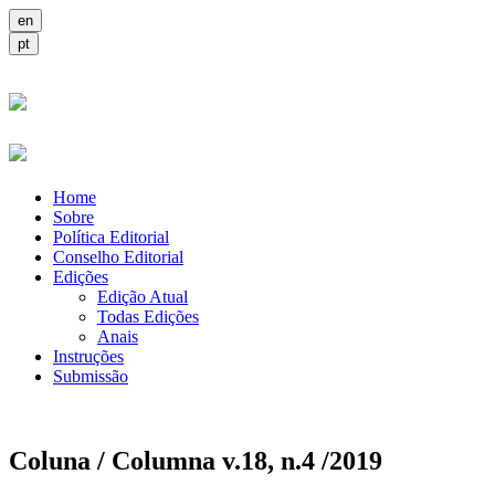
Home
Sobre
Política Editorial
Conselho Editorial
Edições
Edição Atual
Todas Edições
Anais
Instruções
Submissão
Coluna / Columna v.18, n.4 /2019