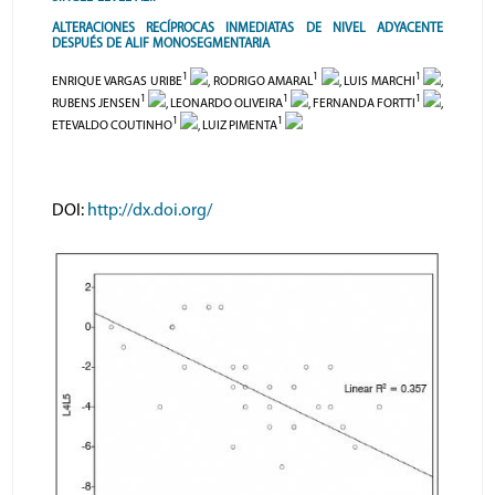
ALTERACIONES RECÍPROCAS INMEDIATAS DE NIVEL ADYACENTE
DESPUÉS DE ALIF MONOSEGMENTARIA
1
1
1
ENRIQUE VARGAS URIBE
, RODRIGO AMARAL
, LUIS MARCHI
,
1
1
1
RUBENS JENSEN
, LEONARDO OLIVEIRA
, FERNANDA FORTTI
,
1
1
ETEVALDO COUTINHO
, LUIZ PIMENTA
DOI:
http://dx.doi.org/