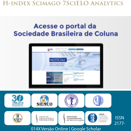
H-index Scimago 7
SciELO Analytics
ISSN
2177-
014X Versão Online
|
Google Scholar