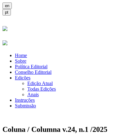
Home
Sobre
Política Editorial
Conselho Editorial
Edições
Edição Atual
Todas Edições
Anais
Instruções
Submissão
Coluna / Columna v.24, n.1 /2025