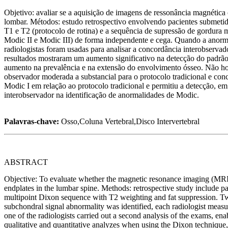
Objetivo: avaliar se a aquisição de imagens de ressonância magnética
lombar. Métodos: estudo retrospectivo envolvendo pacientes submeti
T1 e T2 (protocolo de rotina) e a sequência de supressão de gordura 
Modic II e Modic III) de forma independente e cega. Quando a anormal
radiologistas foram usadas para analisar a concordância interobservad
resultados mostraram um aumento significativo na detecção do padrão
aumento na prevalência e na extensão do envolvimento ósseo. Não houv
observador moderada a substancial para o protocolo tradicional e con
Modic I em relação ao protocolo tradicional e permitiu a detecção, e
interobservador na identificação de anormalidades de Modic.
Palavras-chave:
Osso,Coluna Vertebral,Disco Intervertebral
ABSTRACT
Objective: To evaluate whether the magnetic resonance imaging (MRI) a
endplates in the lumbar spine. Methods: retrospective study include 
multipoint Dixon sequence with T2 weighting and fat suppression. Two
subchondral signal abnormality was identified, each radiologist measu
one of the radiologists carried out a second analysis of the exams, ena
qualitative and quantitative analyzes when using the Dixon technique