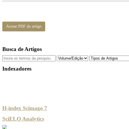
Acesse PDF do artigo
Busca de Artigos
Indexadores
H-index Scimago 7
SciELO Analytics