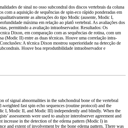
malidades de sinal no osso subcondral dos discos vertebrais da coluna
os com a aquisição de sequências de spin-eco rápido ponderadas em
qualitativamente as alterações do tipo Modic (ausente, Modic I,
profundidade máxima em relação ao platô vertebral. As avaliações dos
stas, permitindo a avaliação intraobservador. Resultados: Os
a técnica Dixon, em comparação com as sequências de rotina, com um
a (Modic II) entre as duas técnicas. Houve uma correlação intra-
. Conclusões: A técnica Dixon mostrou superioridade na detecção de
subcondrais. Houve boa reprodutibilidade intraobservador e
n of signal abnormalities in the subchondral bone of the vertebral
-weighted fast spin echo sequences (routine protocol) and the
ic I, Modic II, and Modic III) independently and blindly. When the
ogists’ assessments were used to analyze interobserver agreement and
t increase in the detection of the edema pattern (Modic I) in
lence and extent of involvement by the bone edema pattern. There was