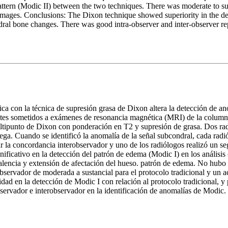
attern (Modic II) between the two techniques. There was moderate to subs
images. Conclusions: The Dixon technique showed superiority in the dete
dral bone changes. There was good intra-observer and inter-observer rep
a con la técnica de supresión grasa de Dixon altera la detección de ano
ntes sometidos a exámenes de resonancia magnética (MRI) de la columna
ltipunto de Dixon con ponderación en T2 y supresión de grasa. Dos rad
iega. Cuando se identificó la anomalía de la señal subcondral, cada rad
zar la concordancia interobservador y uno de los radiólogos realizó un s
icativo en la detección del patrón de edema (Modic I) en los análisis cua
lencia y extensión de afectación del hueso. patrón de edema. No hubo d
bservador de moderada a sustancial para el protocolo tradicional y un acu
ad en la detección de Modic I con relación al protocolo tradicional, y
ervador e interobservador en la identificación de anomalías de Modic.