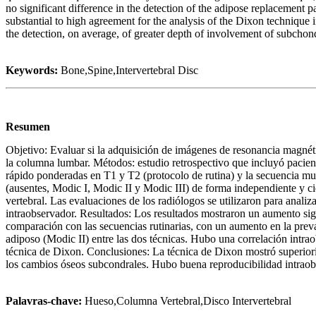
no significant difference in the detection of the adipose replacement p
substantial to high agreement for the analysis of the Dixon technique 
the detection, on average, of greater depth of involvement of subchon
Keywords:
Bone,Spine,Intervertebral Disc
Resumen
Objetivo: Evaluar si la adquisición de imágenes de resonancia magnétic
la columna lumbar. Métodos: estudio retrospectivo que incluyó pacie
rápido ponderadas en T1 y T2 (protocolo de rutina) y la secuencia mu
(ausentes, Modic I, Modic II y Modic III) de forma independiente y c
vertebral. Las evaluaciones de los radiólogos se utilizaron para anali
intraobservador. Resultados: Los resultados mostraron un aumento signif
comparación con las secuencias rutinarias, con un aumento en la preva
adiposo (Modic II) entre las dos técnicas. Hubo una correlación intrao
técnica de Dixon. Conclusiones: La técnica de Dixon mostró superiorid
los cambios óseos subcondrales. Hubo buena reproducibilidad intraobs
Palavras-chave:
Hueso,Columna Vertebral,Disco Intervertebral