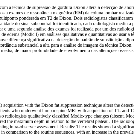
 com a técnica de supressão de gordura Dixon altera a detecção de anor
dos a exames de ressonância magnética (RM) da coluna lombar realizad
multiponto ponderada em T2 de Dixon. Dois radiologistas classificaram 
idade do sinal subcondral foi identificada, cada radiologista mediu a 
or e uma segunda análise dos exames foi realizada por um dos radiologi
 de edema (Modic I) em análises qualitativas e quantitativas ao usar 
e diferença significativa na detecção do padrão de substituição adipos
cordância substancial a alta para a análise de imagem da técnica Dixon
m média, de maior profundidade de envolvimento das alterações ósseas 
cquisition with the Dixon fat suppression technique alters the detectio
patients who underwent lumbar spine MRI with acquisition of T1- and T2
 radiologists qualitatively classified Modic-type changes (absent, Mod
red the maximum depth in relation to the vertebral plateau. The radiol
bling intra-observer assessment. Results: The results showed a significan
, in comparison to the routine sequences, with an increase in the preva