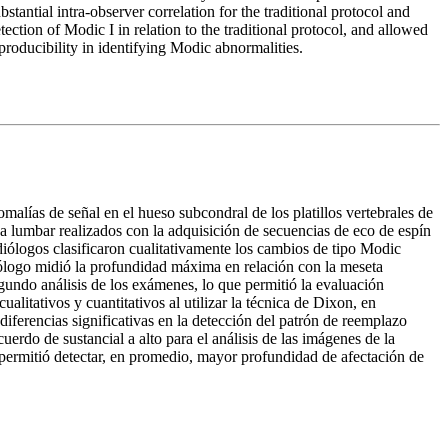
tantial intra-observer correlation for the traditional protocol and
ction of Modic I in relation to the traditional protocol, and allowed
roducibility in identifying Modic abnormalities.
malías de señal en el hueso subcondral de los platillos vertebrales de
 lumbar realizados con la adquisición de secuencias de eco de espín
iólogos clasificaron cualitativamente los cambios de tipo Modic
iólogo midió la profundidad máxima en relación con la meseta
egundo análisis de los exámenes, lo que permitió la evaluación
litativos y cuantitativos al utilizar la técnica de Dixon, en
iferencias significativas en la detección del patrón de reemplazo
erdo de sustancial a alto para el análisis de las imágenes de la
 permitió detectar, en promedio, mayor profundidad de afectación de