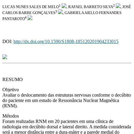
1
2
LUCAS NUNES SALES DE MELO
, RAFAEL BARRETO SILVA
, JOSÉ
3
CARLOS BARBE GONÇALVES
, GABRIELA AIELLO FERNANDES
4
PANTAROTO
DOI:
http://dx.doi.org/10.1590/S1808-185120201904233015
RESUMO
Objetivo
Avaliar o deslocamento das estruturas nervosas conforme o decúbito
do paciente em um estudo de Ressonância Nuclear Magnética
(RNM).
Métodos
Foram realizadas RNM em 20 pacientes em uma clínica de
radiologia em decúbito dorsal e lateral direito. A medida considerada
será a menor distância entre a dura-máter e a parede medial do