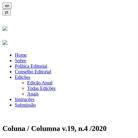
Home
Sobre
Política Editorial
Conselho Editorial
Edições
Edição Atual
Todas Edições
Anais
Instruções
Submissão
Coluna / Columna v.19, n.4 /2020