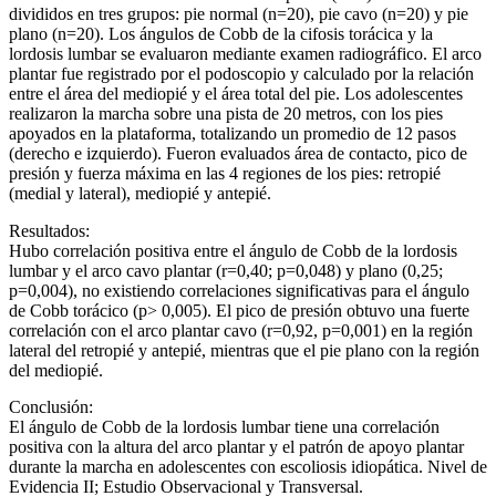
divididos en tres grupos: pie normal (n=20), pie cavo (n=20) y pie
plano (n=20). Los ángulos de Cobb de la cifosis torácica y la
lordosis lumbar se evaluaron mediante examen radiográfico. El arco
plantar fue registrado por el podoscopio y calculado por la relación
entre el área del mediopié y el área total del pie. Los adolescentes
realizaron la marcha sobre una pista de 20 metros, con los pies
apoyados en la plataforma, totalizando un promedio de 12 pasos
(derecho e izquierdo). Fueron evaluados área de contacto, pico de
presión y fuerza máxima en las 4 regiones de los pies: retropié
(medial y lateral), mediopié y antepié.
Resultados:
Hubo correlación positiva entre el ángulo de Cobb de la lordosis
lumbar y el arco cavo plantar (r=0,40; p=0,048) y plano (0,25;
p=0,004), no existiendo correlaciones significativas para el ángulo
de Cobb torácico (p> 0,005). El pico de presión obtuvo una fuerte
correlación con el arco plantar cavo (r=0,92, p=0,001) en la región
lateral del retropié y antepié, mientras que el pie plano con la región
del mediopié.
Conclusión:
El ángulo de Cobb de la lordosis lumbar tiene una correlación
positiva con la altura del arco plantar y el patrón de apoyo plantar
durante la marcha en adolescentes con escoliosis idiopática. Nivel de
Evidencia II; Estudio Observacional y Transversal.