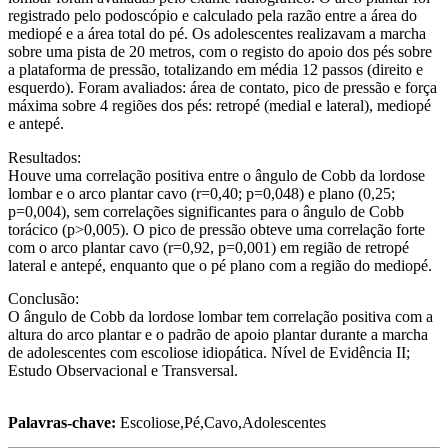
registrado pelo podoscópio e calculado pela razão entre a área do
mediopé e a área total do pé. Os adolescentes realizavam a marcha
sobre uma pista de 20 metros, com o registo do apoio dos pés sobre
a plataforma de pressão, totalizando em média 12 passos (direito e
esquerdo). Foram avaliados: área de contato, pico de pressão e força
máxima sobre 4 regiões dos pés: retropé (medial e lateral), mediopé
e antepé.
Resultados:
Houve uma correlação positiva entre o ângulo de Cobb da lordose
lombar e o arco plantar cavo (r=0,40; p=0,048) e plano (0,25;
p=0,004), sem correlações significantes para o ângulo de Cobb
torácico (p>0,005). O pico de pressão obteve uma correlação forte
com o arco plantar cavo (r=0,92, p=0,001) em região de retropé
lateral e antepé, enquanto que o pé plano com a região do mediopé.
Conclusão:
O ângulo de Cobb da lordose lombar tem correlação positiva com a
altura do arco plantar e o padrão de apoio plantar durante a marcha
de adolescentes com escoliose idiopática. Nível de Evidência II;
Estudo Observacional e Transversal.
Palavras-chave:
Escoliose,Pé,Cavo,Adolescentes