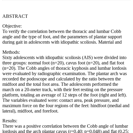
ABSTRACT
Objective:
To verify the correlation between the thoracic and lumbar Cobb
angle and the type of foot, and the parameters of plantar support
during gait in adolescents with idiopathic scoliosis. Material and
Methods:
Sixty adolescents with idiopathic scoliosis (AIS) were divided into
three groups: normal foot (n=20), cavus foot (n=20), and flat foot
(n=20). The Cobb angles of thoracic kyphosis and lumbar lordosis
were evaluated by radiographic examination. The plantar arch was
recorded the podoscope and calculated by the ratio between the
midfoot and the total foot area. The adolescents performed the
march on a 20-meter track, with their feet resting on the pressure
platform, totaling an average of 12 steps of the foot (right and left).
The variables evaluated were: contact area, peak pressure, and
maximum force on the four regions of the feet: hindfoot (medial and
lateral), midfoot, and forefoot.
Results:
There was a positive correlation between the Cobb angle of lumbar
lordosis and the arch plantar cavus (r=0.40; p=0.048) and flat (0.25;