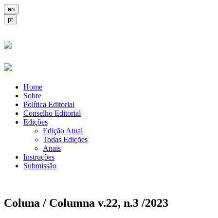
Home
Sobre
Política Editorial
Conselho Editorial
Edições
Edição Atual
Todas Edições
Anais
Instruções
Submissão
Coluna / Columna v.22, n.3 /2023