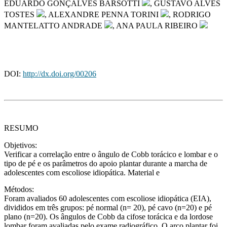
EDUARDO GONÇALVES BARSOTTI
, GUSTAVO ALVES
TOSTES
, ALEXANDRE PENNA TORINI
, RODRIGO
MANTELATTO ANDRADE
, ANA PAULA RIBEIRO
DOI:
http://dx.doi.org/00206
RESUMO
Objetivos:
Verificar a correlação entre o ângulo de Cobb torácico e lombar e o
tipo de pé e os parâmetros do apoio plantar durante a marcha de
adolescentes com escoliose idiopática. Material e
Métodos:
Foram avaliados 60 adolescentes com escoliose idiopática (EIA),
divididos em três grupos: pé normal (n= 20), pé cavo (n=20) e pé
plano (n=20). Os ângulos de Cobb da cifose torácica e da lordose
lombar foram avaliadas pelo exame radiográfico. O arco plantar foi