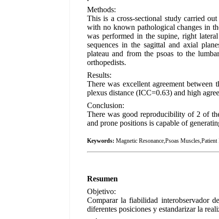
Methods:
This is a cross-sectional study carried o
with no known pathological changes in th
was performed in the supine, right latera
sequences in the sagittal and axial plan
plateau and from the psoas to the lumba
orthopedists.
Results:
There was excellent agreement between t
plexus distance (ICC=0.63) and high agree
Conclusion:
There was good reproducibility of 2 of the
and prone positions is capable of generatin
Keywords:
Magnetic Resonance,Psoas Muscles,Patient 
Resumen
Objetivo:
Comparar la fiabilidad interobservador d
diferentes posiciones y estandarizar la rea