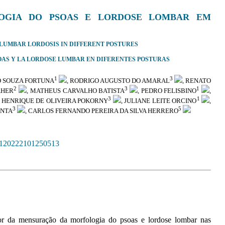
OGIA DO PSOAS E LORDOSE LOMBAR EM
LUMBAR LORDOSIS IN DIFFERENT POSTURES
OAS Y LA LORDOSE LUMBAR EN DIFERENTES POSTURAS
1
3
O SOUZA FORTUNA
, RODRIGO AUGUSTO DO AMARAL
, RENATO
2
3
1
AHER
, MATHEUS CARVALHO BATISTA
, PEDRO FELISBINO
,
3
1
L HENRIQUE DE OLIVEIRA POKORNY
, JULIANE LEITE ORCINO
,
3
5
ENTA
, CARLOS FERNANDO PEREIRA DA SILVA HERRERO
85120222101250513
dor da mensuração da morfologia do psoas e lordose lombar nas