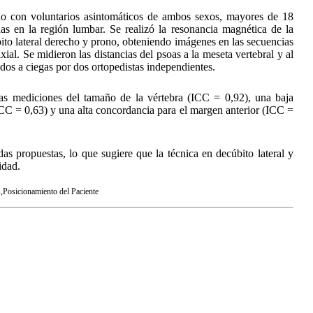
zado con voluntarios asintomáticos de ambos sexos, mayores de 18
das en la región lumbar. Se realizó la resonancia magnética de la
to lateral derecho y prono, obteniendo imágenes en las secuencias
xial. Se midieron las distancias del psoas a la meseta vertebral y al
os a ciegas por dos ortopedistas independientes.
as mediciones del tamaño de la vértebra (ICC = 0,92), una baja
ICC = 0,63) y una alta concordancia para el margen anterior (ICC =
s propuestas, lo que sugiere que la técnica en decúbito lateral y
idad.
Posicionamiento del Paciente