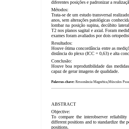
diferentes posições e padronizar a realiza
Métodos:
Trata-se de um estudo transversal realiza
anos, sem alterações patológicas conhecid
lombar na posição supina, decúbito later
T2 nos planos sagital e axial. Foram medida
exames foram avaliados por dois ortopedis
Resultados:
Houve ótima concordância entre as mediçõ
distância do plexo (ICC = 0,63) e alta con
Conclusão:
Houve boa reprodutibilidade das medidas 
capaz de gerar imagens de qualidade.
Palavras-chave:
Ressonância Magnética,Músculos Psoas
ABSTRACT
Objective:
To compare the interobserver reliabili
different positions and to standardize the
positions.