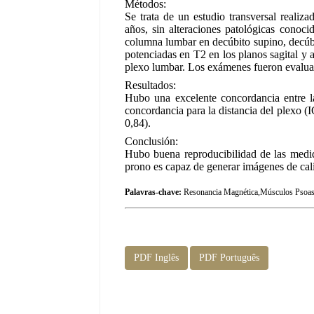
Métodos:
Se trata de un estudio transversal reali
años, sin alteraciones patológicas conoci
columna lumbar en decúbito supino, decúbi
potenciadas en T2 en los planos sagital y a
plexo lumbar. Los exámenes fueron evaluad
Resultados:
Hubo una excelente concordancia entre l
concordancia para la distancia del plexo (
0,84).
Conclusión:
Hubo buena reproducibilidad de las medida
prono es capaz de generar imágenes de cal
Palavras-chave:
Resonancia Magnética,Músculos Psoas,
PDF Inglês
PDF Português