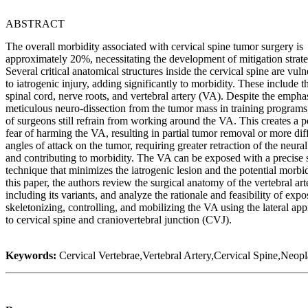
ABSTRACT
The overall morbidity associated with cervical spine tumor surgery is
approximately 20%, necessitating the development of mitigation strate
Several critical anatomical structures inside the cervical spine are vuln
to iatrogenic injury, adding significantly to morbidity. These include t
spinal cord, nerve roots, and vertebral artery (VA). Despite the empha
meticulous neuro-dissection from the tumor mass in training programs,
of surgeons still refrain from working around the VA. This creates a pe
fear of harming the VA, resulting in partial tumor removal or more diff
angles of attack on the tumor, requiring greater retraction of the neural
and contributing to morbidity. The VA can be exposed with a precise 
technique that minimizes the iatrogenic lesion and the potential morbid
this paper, the authors review the surgical anatomy of the vertebral art
including its variants, and analyze the rationale and feasibility of expo
skeletonizing, controlling, and mobilizing the VA using the lateral ap
to cervical spine and craniovertebral junction (CVJ).
Keywords:
Cervical Vertebrae,Vertebral Artery,Cervical Spine,Neop