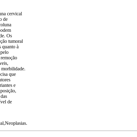
una cervical
o de
coluna
 podem
ade. Os
cção tumoral
s quanto à
 pelo
a remoção
veis,
 morbilidade.
ecisa que
utores
riantes e
xposição,
 das
ível de
al,Neoplasias.