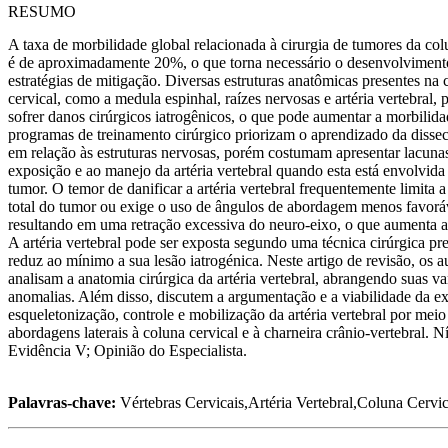
RESUMO
A taxa de morbilidade global relacionada à cirurgia de tumores da col
é de aproximadamente 20%, o que torna necessário o desenvolviment
estratégias de mitigação. Diversas estruturas anatômicas presentes na 
cervical, como a medula espinhal, raízes nervosas e artéria vertebral,
sofrer danos cirúrgicos iatrogênicos, o que pode aumentar a morbilid
programas de treinamento cirúrgico priorizam o aprendizado da disse
em relação às estruturas nervosas, porém costumam apresentar lacuna
exposição e ao manejo da artéria vertebral quando esta está envolvida
tumor. O temor de danificar a artéria vertebral frequentemente limita 
total do tumor ou exige o uso de ângulos de abordagem menos favorá
resultando em uma retração excessiva do neuro-eixo, o que aumenta a
A artéria vertebral pode ser exposta segundo uma técnica cirúrgica pr
reduz ao mínimo a sua lesão iatrogénica. Neste artigo de revisão, os a
analisam a anatomia cirúrgica da artéria vertebral, abrangendo suas va
anomalias. Além disso, discutem a argumentação e a viabilidade da e
esqueletonização, controle e mobilização da artéria vertebral por meio
abordagens laterais à coluna cervical e à charneira crânio-vertebral. N
Evidência V; Opinião do Especialista.
Palavras-chave:
Vértebras Cervicais,Artéria Vertebral,Coluna Cervic