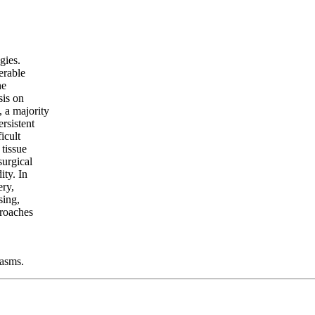
gies.
erable
he
sis on
 a majority
rsistent
icult
 tissue
surgical
ity. In
ery,
sing,
proaches
lasms.