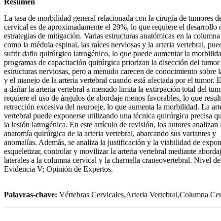
Resumen
La tasa de morbilidad general relacionada con la cirugía de tumores d
cervical es de aproximadamente el 20%, lo que requiere el desarrollo 
estrategias de mitigación. Varias estructuras anatómicas en la columna 
como la médula espinal, las raíces nerviosas y la arteria vertebral, pu
sufrir daño quirúrgico iatrogénico, lo que puede aumentar la morbilid
programas de capacitación quirúrgica priorizan la disección del tumor 
estructuras nerviosas, pero a menudo carecen de conocimiento sobre l
y el manejo de la arteria vertebral cuando está afectada por el tumor. 
a dañar la arteria vertebral a menudo limita la extirpación total del tum
requiere el uso de ángulos de abordaje menos favorables, lo que resul
retracción excesiva del neuroeje, lo que aumenta la morbilidad. La art
vertebral puede exponerse utilizando una técnica quirúrgica precisa 
la lesión iatrogénica. En este artículo de revisión, los autores analizan 
anatomía quirúrgica de la arteria vertebral, abarcando sus variantes y
anomalías. Además, se analiza la justificación y la viabilidad de expon
esqueletizar, controlar y movilizar la arteria vertebral mediante aborda
laterales a la columna cervical y la charnella craneovertebral. Nivel de
Evidencia V; Opinión de Expertos.
Palavras-chave:
Vértebras Cervicales,Arteria Vertebral,Columna Cer