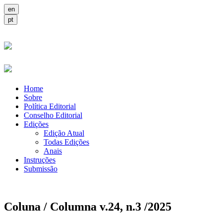
Home
Sobre
Política Editorial
Conselho Editorial
Edições
Edição Atual
Todas Edições
Anais
Instruções
Submissão
Coluna / Columna v.24, n.3 /2025