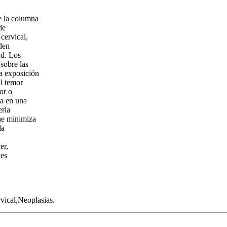
e la columna
de
cervical,
eden
ad. Los
sobre las
a exposición
El temor
or o
ta en una
eria
que minimiza
la
er,
jes
vical,Neoplasias.