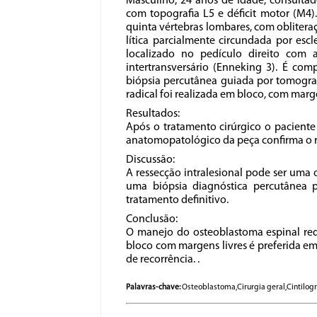
Masculino, 24 anos de idade, consultad
com topografia L5 e déficit motor (M4)
quinta vértebras lombares, com obliteraç
lítica parcialmente circundada por esc
localizado no pedículo direito com
intertransversário (Enneking 3). É co
biópsia percutânea guiada por tomograf
radical foi realizada em bloco, com marg
Resultados:
Após o tratamento cirúrgico o paciente
anatomopatológico da peça confirma o r
Discussão:
A ressecção intralesional pode ser uma 
uma biópsia diagnóstica percutânea 
tratamento definitivo.
Conclusão:
O manejo do osteoblastoma espinal requ
bloco com margens livres é preferida em
de recorrência. .
Palavras-chave:
Osteoblastoma,Cirurgia geral,Cintilogr