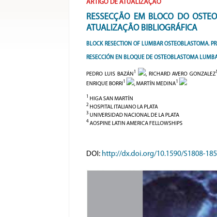
ARTIGO DE ATUALIZAÇÃO
RESSECÇÃO EM BLOCO DO OSTEO
ATUALIZAÇÃO BIBLIOGRÁFICA
BLOCK RESECTION OF LUMBAR OSTEOBLASTOMA. PRE
RESECCIÓN EN BLOQUE DE OSTEOBLASTOMA LUMBAR
1
PEDRO LUIS BAZÁN
, RICHARD AVERO GONZALEZ
1
1
ENRIQUE BORRI
, MARTÍN MEDINA
1
HIGA SAN MARTÍN
2
HOSPITAL ITALIANO LA PLATA
3
UNIVERSIDAD NACIONAL DE LA PLATA
4
AOSPINE LATIN AMERICA FELLOWSHIPS
DOI:
http://dx.doi.org/10.1590/S1808-1