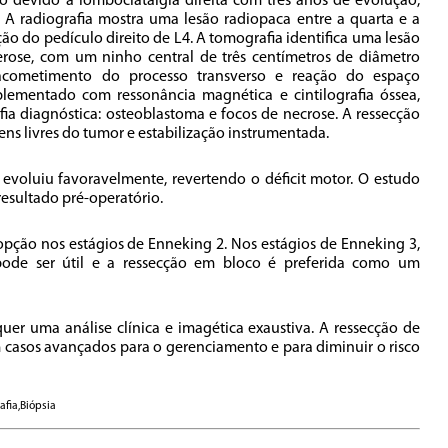
o devido a lombociatalgia direita com três anos de evolução,
. A radiografia mostra uma lesão radiopaca entre a quarta e a
ão do pedículo direito de L4. A tomografia identifica uma lesão
lerose, com um ninho central de três centímetros de diâmetro
 acometimento do processo transverso e reação do espaço
mplementado com ressonância magnética e cintilografia óssea,
ia diagnóstica: osteoblastoma e focos de necrose. A ressecção
ens livres do tumor e estabilização instrumentada.
 evoluiu favoravelmente, revertendo o déficit motor. O estudo
esultado pré-operatório.
opção nos estágios de Enneking 2. Nos estágios de Enneking 3,
pode ser útil e a ressecção em bloco é preferida como um
er uma análise clínica e imagética exaustiva. A ressecção de
 casos avançados para o gerenciamento e para diminuir o risco
afia,Biópsia