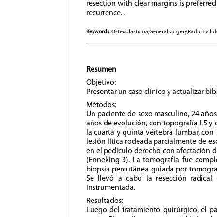
resection with clear margins is preferr
recurrence. .
Keywords:
Osteoblastoma,General surgery,Radionuclid
Resumen
Objetivo:
Presentar un caso clínico y actualizar bib
Métodos:
Un paciente de sexo masculino, 24 años
años de evolución, con topografía L5 y d
la cuarta y quinta vértebra lumbar, con
lesión lítica rodeada parcialmente de es
en el pedículo derecho con afectación de 
(Enneking 3). La tomografía fue comp
biopsia percutánea guiada por tomograf
Se llevó a cabo la resección radical
instrumentada.
Resultados:
Luego del tratamiento quirúrgico, el pa