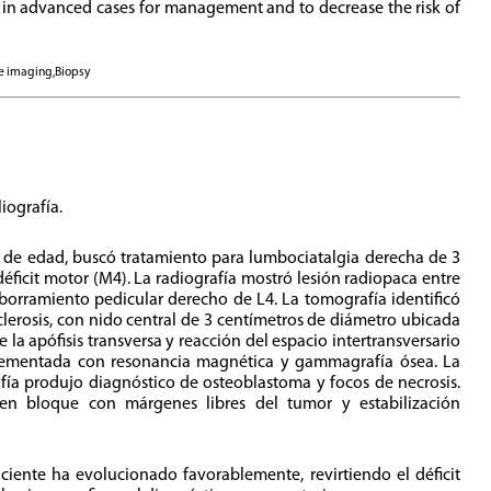
ed in advanced cases for management and to decrease the risk of
e imaging,Biopsy
liografía.
 de edad, buscó tratamiento para lumbociatalgia derecha de 3
éficit motor (M4). La radiografía mostró lesión radiopaca entre
 borramiento pedicular derecho de L4. La tomografía identificó
clerosis, con nido central de 3 centímetros de diámetro ubicada
la apófisis transversa y reacción del espacio intertransversario
lementada con resonancia magnética y gammagrafía ósea. La
ía produjo diagnóstico de osteoblastoma y focos de necrosis.
 en bloque con márgenes libres del tumor y estabilización
ciente ha evolucionado favorablemente, revirtiendo el déficit