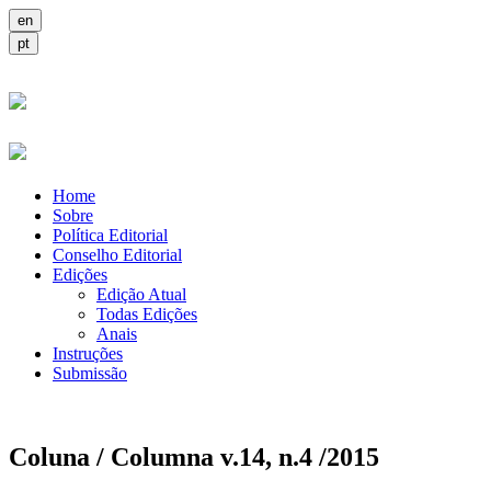
Home
Sobre
Política Editorial
Conselho Editorial
Edições
Edição Atual
Todas Edições
Anais
Instruções
Submissão
Coluna / Columna v.14, n.4 /2015