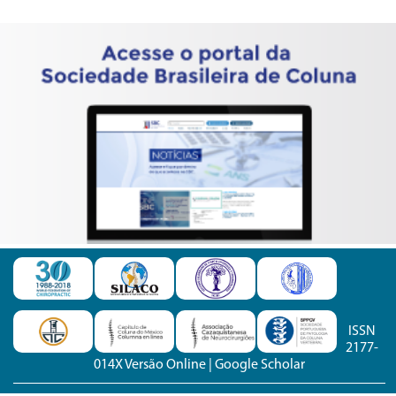
ISSN
2177-
014X Versão Online
|
Google Scholar