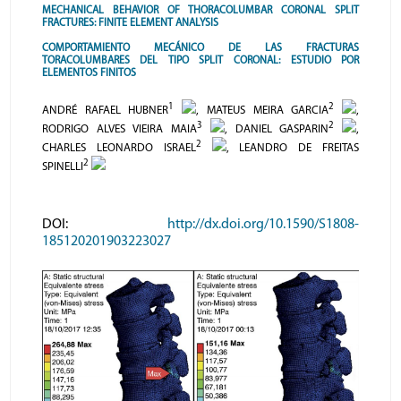
MECHANICAL BEHAVIOR OF THORACOLUMBAR CORONAL SPLIT
FRACTURES: FINITE ELEMENT ANALYSIS
COMPORTAMIENTO MECÁNICO DE LAS FRACTURAS
TORACOLUMBARES DEL TIPO SPLIT CORONAL: ESTUDIO POR
ELEMENTOS FINITOS
1
2
ANDRÉ RAFAEL HUBNER
, MATEUS MEIRA GARCIA
,
3
2
RODRIGO ALVES VIEIRA MAIA
, DANIEL GASPARIN
,
2
CHARLES LEONARDO ISRAEL
, LEANDRO DE FREITAS
2
SPINELLI
DOI:
http://dx.doi.org/10.1590/S1808-
185120201903223027