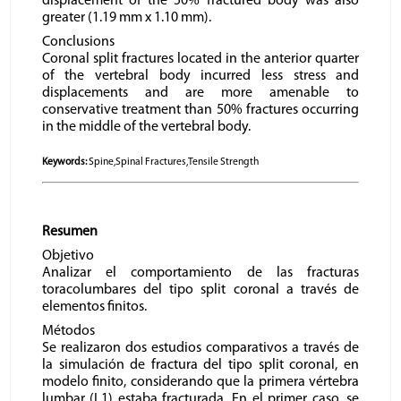
displacement of the 50% fractured body was also
greater (1.19 mm x 1.10 mm).
Conclusions
Coronal split fractures located in the anterior quarter
of the vertebral body incurred less stress and
displacements and are more amenable to
conservative treatment than 50% fractures occurring
in the middle of the vertebral body.
Keywords:
Spine,Spinal Fractures,Tensile Strength
Resumen
Objetivo
Analizar el comportamiento de las fracturas
toracolumbares del tipo split coronal a través de
elementos finitos.
Métodos
Se realizaron dos estudios comparativos a través de
la simulación de fractura del tipo split coronal, en
modelo finito, considerando que la primera vértebra
lumbar (L1) estaba fracturada. En el primer caso, se