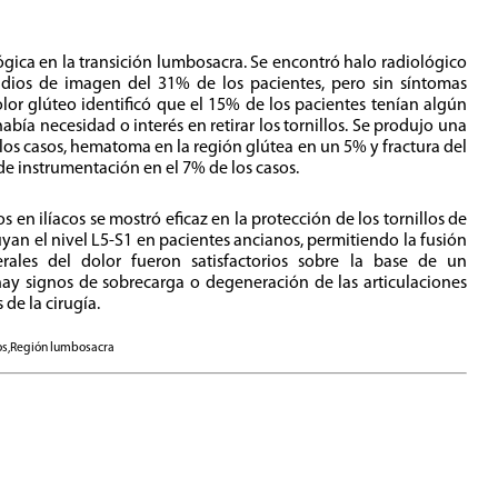
ógica en la transición lumbosacra. Se encontró halo radiológico
studios de imagen del 31% de los pacientes, pero sin síntomas
olor glúteo identificó que el 15% de los pacientes tenían algún
abía necesidad o interés en retirar los tornillos. Se produjo una
 los casos, hematoma en la región glútea en un 5% y fractura del
de instrumentación en el 7% de los casos.
los en ilíacos se mostró eficaz en la protección de los tornillos de
yan el nivel L5-S1 en pacientes ancianos, permitiendo la fusión
erales del dolor fueron satisfactorios sobre la base de un
hay signos de sobrecarga o degeneración de las articulaciones
de la cirugía.
dos,Región lumbosacra