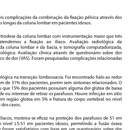
íveis complicações da combinação da fixação pélvica através dos
es longas da coluna lombar em pacientes idosos.
artrodese da coluna lombar com instrumentação maior que três
stendemos a fixação ao ilíaco. Avaliação radiológica da
a da coluna lombar e da bacia, e tomografia computadorizada,
ológica. Avaliação clínica através de questionário sobre dor
gico de dor (VAS). Foram pesquisadas complicações relacionadas
lógica na transição lombossacra. Foi encontrado halo ao redor
em de 31% dos pacientes, porém sem sintomas relacionados. O
cou que 15% dos pacientes possuíam alguma dor glútea de baixa
e ou interesse de retirar os parafusos. Houve infecção em sitio
m região glútea em 5% e fratura do corpo vertebral no nível
dos casos.
 ilíacos, mostrou-se eficaz na proteção dos parafusos de S1 em
 nível L5-S1 em pacientes idosos, permitindo a fusão óssea
or foram satisfatórios com base em um questionário sobre dor