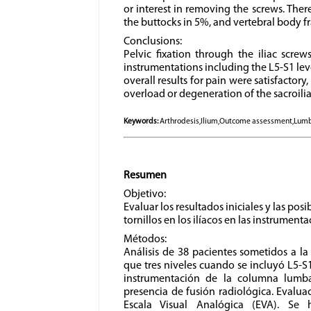
or interest in removing the screws. Ther
the buttocks in 5%, and vertebral body fr
Conclusions:
Pelvic fixation through the iliac scre
instrumentations including the L5-S1 leve
overall results for pain were satisfactor
overload or degeneration of the sacroiliac
Keywords:
Arthrodesis,Ilium,Outcome assessment,Lumb
Resumen
Objetivo:
Evaluar los resultados iniciales y las po
tornillos en los ilíacos en las instrumen
Métodos:
Análisis de 38 pacientes sometidos a l
que tres niveles cuando se incluyó L5-S1 
instrumentación de la columna lumba
presencia de fusión radiológica. Evalua
Escala Visual Analógica (EVA). Se 