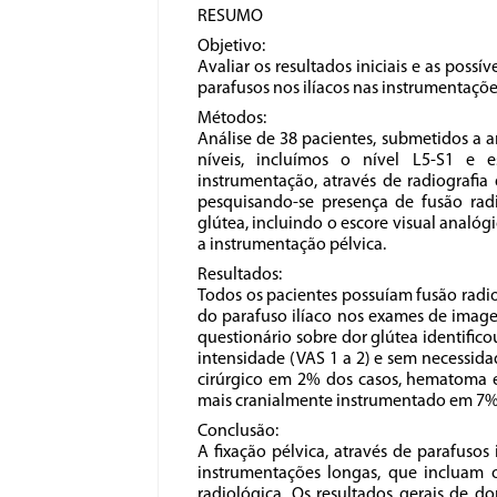
RESUMO
Objetivo:
Avaliar os resultados iniciais e as poss
parafusos nos ilíacos nas instrumentaçõ
Métodos:
Análise de 38 pacientes, submetidos a 
níveis, incluímos o nível L5-S1 e e
instrumentação, através de radiografi
pesquisando-se presença de fusão radi
glútea, incluindo o escore visual analó
a instrumentação pélvica.
Resultados:
Todos os pacientes possuíam fusão radio
do parafuso ilíaco nos exames de imag
questionário sobre dor glútea identifi
intensidade (VAS 1 a 2) e sem necessidad
cirúrgico em 2% dos casos, hematoma e
mais cranialmente instrumentado em 7% 
Conclusão:
A fixação pélvica, através de parafusos
instrumentações longas, que incluam o
radiológica. Os resultados gerais de d