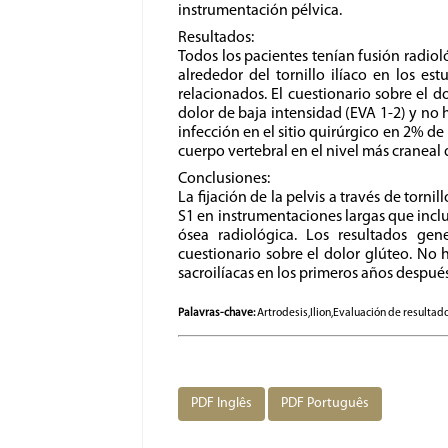
instrumentación pélvica.
Resultados:
Todos los pacientes tenían fusión radiol
alrededor del tornillo ilíaco en los e
relacionados. El cuestionario sobre el d
dolor de baja intensidad (EVA 1-2) y no h
infección en el sitio quirúrgico en 2% de
cuerpo vertebral en el nivel más craneal 
Conclusiones:
La fijación de la pelvis a través de tornil
S1 en instrumentaciones largas que inclu
ósea radiológica. Los resultados gen
cuestionario sobre el dolor glúteo. No 
sacroilíacas en los primeros años después 
Palavras-chave:
Artrodesis,Ilion,Evaluación de resulta
PDF Inglês
PDF Português