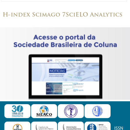
H-index Scimago 7
SciELO Analytics
ISSN