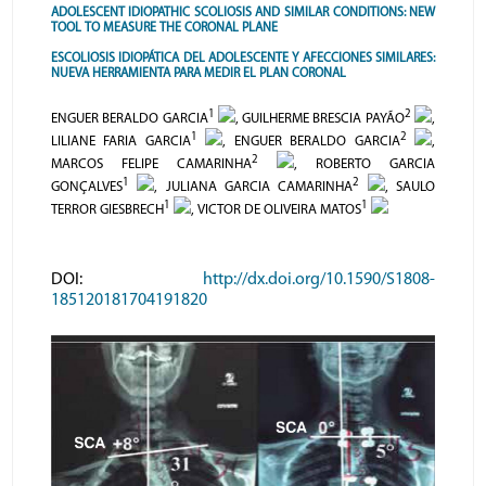
ADOLESCENT IDIOPATHIC SCOLIOSIS AND SIMILAR CONDITIONS: NEW
TOOL TO MEASURE THE CORONAL PLANE
ESCOLIOSIS IDIOPÁTICA DEL ADOLESCENTE Y AFECCIONES SIMILARES:
NUEVA HERRAMIENTA PARA MEDIR EL PLAN CORONAL
1
2
ENGUER BERALDO GARCIA
, GUILHERME BRESCIA PAYÃO
,
1
2
LILIANE FARIA GARCIA
, ENGUER BERALDO GARCIA
,
2
MARCOS FELIPE CAMARINHA
, ROBERTO GARCIA
1
2
GONÇALVES
, JULIANA GARCIA CAMARINHA
, SAULO
1
1
TERROR GIESBRECH
, VICTOR DE OLIVEIRA MATOS
DOI:
http://dx.doi.org/10.1590/S1808-
185120181704191820