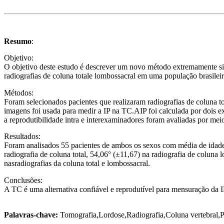
Resumo
:
Objetivo:
O objetivo deste estudo é descrever um novo método extremamente si
radiografias de coluna totale lombossacral em uma população brasileir
Métodos:
Foram selecionados pacientes que realizaram radiografias de coluna t
imagens foi usada para medir a IP na TC.AIP foi calculada por dois e
a reprodutibilidade intra e interexaminadores foram avaliadas por mei
Resultados:
Foram analisados 55 pacientes de ambos os sexos com média de idade
radiografia de coluna total, 54,06° (±11,67) na radiografia de coluna
nasradiografias da coluna total e lombossacral.
Conclusões:
A TC é uma alternativa confiável e reprodutível para mensuração da 
Palavras-chave:
Tomografia,Lordose,Radiografia,Coluna vertebral,P