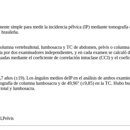
mente simple para medir la incidencia pélvica (IP) mediante tomografí
 brasileña.
 columna vertebraltotal, lumbosacra y TC de abdomen, pelvis o columna l
a por dos examinadores independientes, y en cada examen se calculó do
uadas mediante el coeficiente de correlación intraclase (CCI) y el coefic
7 años (±19). Los ángulos medios deIP en el análisis de ambos examin
adiografía de columna lumbosacra y de 49,96° (±9,85) en la TC. Hubo bu
 total y lumbosacra.
,Pelvis