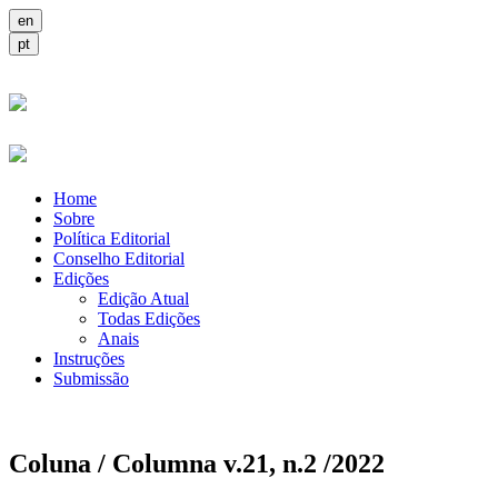
Home
Sobre
Política Editorial
Conselho Editorial
Edições
Edição Atual
Todas Edições
Anais
Instruções
Submissão
Coluna / Columna v.21, n.2 /2022