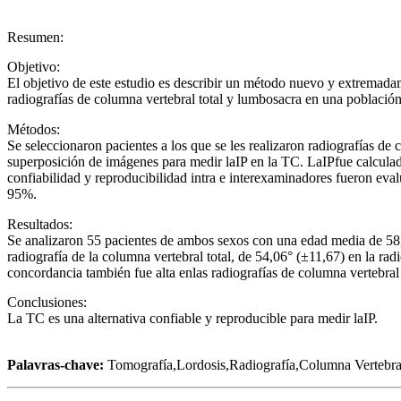
Resumen:
Objetivo:
El objetivo de este estudio es describir un método nuevo y extremada
radiografías de columna vertebral total y lumbosacra en una población
Métodos:
Se seleccionaron pacientes a los que se les realizaron radiografías de
superposición de imágenes para medir laIP en la TC. LaIPfue calculad
confiabilidad y reproducibilidad intra e interexaminadores fueron eval
95%.
Resultados:
Se analizaron 55 pacientes de ambos sexos con una edad media de 58,
radiografía de la columna vertebral total, de 54,06° (±11,67) en la r
concordancia también fue alta enlas radiografías de columna vertebral
Conclusiones:
La TC es una alternativa confiable y reproducible para medir laIP.
Palavras-chave:
Tomografía,Lordosis,Radiografía,Columna Vertebral