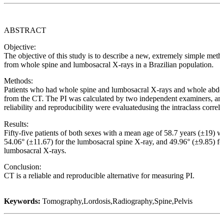
ABSTRACT
Objective:
The objective of this study is to describe a new, extremely simple 
from whole spine and lumbosacral X-rays in a Brazilian population.
Methods:
Patients who had whole spine and lumbosacral X-rays and whole abdom
from the CT. The PI was calculated by two independent examiners, and
reliability and reproducibility were evaluatedusing the intraclass corre
Results:
Fifty-five patients of both sexes with a mean age of 58.7 years (±19)
54.06° (±11.67) for the lumbosacral spine X-ray, and 49.96° (±9.85) f
lumbosacral X-rays.
Conclusion:
CT is a reliable and reproducible alternative for measuring PI.
Keywords:
Tomography,Lordosis,Radiography,Spine,Pelvis