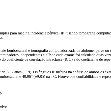
mples para medir a incidência pélvica (IP) usando tomografia computa
a.
otale lombossacral e tomografia computadorizada de abdome, pelve ou c
xaminadores independentes e aIP de cada exame foi calculada duas vezes
o do coeficiente de correlação intraclasse (ICC) e do coeficiente de rep
 de 58,7 anos (±19). Os ângulos IP médios na análise de ambos os ex
 lombossacral e 49,96° (±9,85) na TC. Houve boa confiabilidade e repro
IP
elve