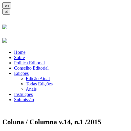
Home
Sobre
Política Editorial
Conselho Editorial
Edições
Edição Atual
Todas Edições
Anais
Instruções
Submissão
Coluna / Columna v.14, n.1 /2015