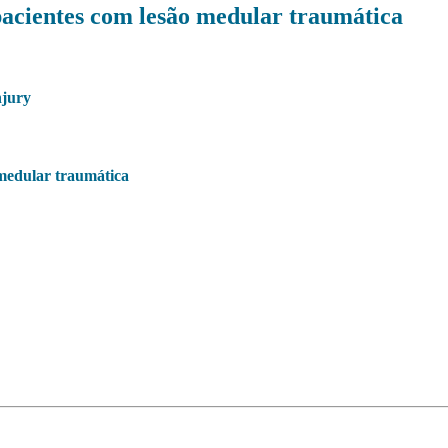
 pacientes com lesão medular traumática
njury
n medular traumática