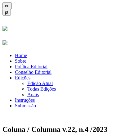
Home
Sobre
Política Editorial
Conselho Editorial
Edições
Edição Atual
Todas Edições
Anais
Instruções
Submissão
Coluna / Columna v.22, n.4 /2023