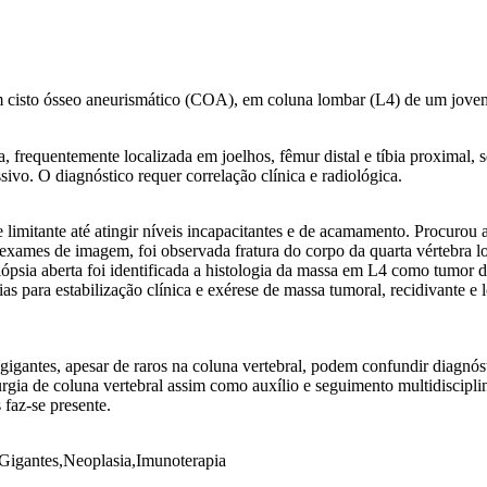
m cisto ósseo aneurismático (COA), em coluna lombar (L4) de um jove
, frequentemente localizada em joelhos, fêmur distal e tíbia proximal, 
vo. O diagnóstico requer correlação clínica e radiológica.
 limitante até atingir níveis incapacitantes e de acamamento. Procurou
s exames de imagem, foi observada fratura do corpo da quarta vértebra
iópsia aberta foi identificada a histologia da massa em L4 como tumor 
as para estabilização clínica e exérese de massa tumoral, recidivante e
igantes, apesar de raros na coluna vertebral, podem confundir diagnósti
urgia de coluna vertebral assim como auxílio e seguimento multidisciplin
faz-se presente.
Gigantes,Neoplasia,Imunoterapia