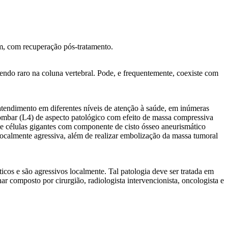
m, com recuperação pós-tratamento.
sendo raro na coluna vertebral. Pode, e frequentemente, coexiste com
 atendimento em diferentes níveis de atenção à saúde, em inúmeras
 lombar (L4) de aspecto patológico com efeito de massa compressiva
de células gigantes com componente de cisto ósseo aneurismático
 localmente agressiva, além de realizar embolização da massa tumoral
cos e são agressivos localmente. Tal patologia deve ser tratada em
ar composto por cirurgião, radiologista intervencionista, oncologista e