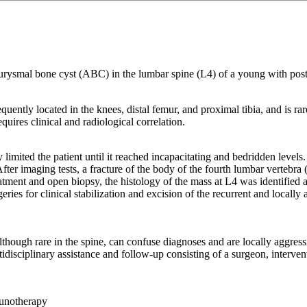
eurysmal bone cyst (ABC) in the lumbar spine (L4) of a young with post
ently located in the knees, distal femur, and proximal tibia, and is rare
uires clinical and radiological correlation.
limited the patient until it reached incapacitating and bedridden levels
 After imaging tests, a fracture of the body of the fourth lumbar verteb
reatment and open biopsy, the histology of the mass at L4 was identifie
es for clinical stabilization and excision of the recurrent and locally
hough rare in the spine, can confuse diagnoses and are locally aggressi
idisciplinary assistance and follow-up consisting of a surgeon, intervent
unotherapy