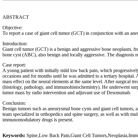
ABSTRACT
Objective:
To report a case of giant cell tumor (GCT) in conjunction with an an
Introduction:
Giant cell tumor (GCT) is a benign and aggressive bone neoplasm, frequ
bone cyst (ABC), also benign and locally aggressive. The diagnosis req
Case report:
A young patient with initially mild low back pain, which progressively 
occasions and for months until he was admitted to a tertiary hospital.
mass effect on the neural elements at the same level. After surgical t
(histology, pathology, and immunohistochemistry). He underwent surgeri
tumor mass by radio intervention and adjuvant use of Desonumab.
Conclusion:
Benign tumors such as aneurysmal bone cysts and giant cell tumors, alt
team specialized in orthopedics and spine surgery, as well as with mult
immunomodulatory drugs is present.
Keywords:
Spine,Low Back Pain,Giant Cell Tumors,Neoplasia,Imm