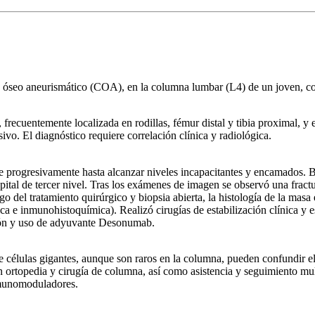
e óseo aneurismático (COA), en la columna lumbar (L4) de un joven, co
 frecuentemente localizada en rodillas, fémur distal y tibia proximal, y
o. El diagnóstico requiere correlación clínica y radiológica.
e progresivamente hasta alcanzar niveles incapacitantes y encamados. B
ital de tercer nivel. Tras los exámenes de imagen se observó una fractu
 del tratamiento quirúrgico y biopsia abierta, la histología de la masa
a e inmunohistoquímica). Realizó cirugías de estabilización clínica y 
ción y uso de adyuvante Desonumab.
 células gigantes, aunque son raros en la columna, pueden confundir el
en ortopedia y cirugía de columna, así como asistencia y seguimiento mul
nmunomoduladores.