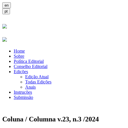
Home
Sobre
Política Editorial
Conselho Editorial
Edições
Edição Atual
Todas Edições
Anais
Instruções
Submissão
Coluna / Columna v.23, n.3 /2024