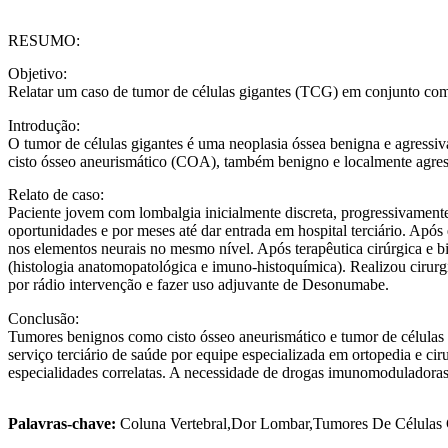
RESUMO:
Objetivo:
Relatar um caso de tumor de células gigantes (TCG) em conjunto co
Introdução:
O tumor de células gigantes é uma neoplasia óssea benigna e agressiva
cisto ósseo aneurismático (COA), também benigno e localmente agressi
Relato de caso:
Paciente jovem com lombalgia inicialmente discreta, progressivamente
oportunidades e por meses até dar entrada em hospital terciário. Apó
nos elementos neurais no mesmo nível. Após terapêutica cirúrgica e b
(histologia anatomopatológica e imuno-histoquímica). Realizou cirurgi
por rádio intervenção e fazer uso adjuvante de Desonumabe.
Conclusão:
Tumores benignos como cisto ósseo aneurismático e tumor de células g
serviço terciário de saúde por equipe especializada em ortopedia e cir
especialidades correlatas. A necessidade de drogas imunomoduladoras 
Palavras-chave:
Coluna Vertebral,Dor Lombar,Tumores De Células 