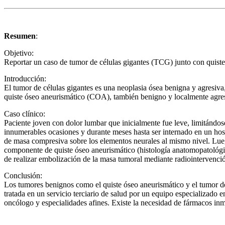
Resumen
:
Objetivo:
Reportar un caso de tumor de células gigantes (TCG) junto con quist
Introducción:
El tumor de células gigantes es una neoplasia ósea benigna y agresiva,
quiste óseo aneurismático (COA), también benigno y localmente agresiv
Caso clínico:
Paciente joven con dolor lumbar que inicialmente fue leve, limitándos
innumerables ocasiones y durante meses hasta ser internado en un hosp
de masa compresiva sobre los elementos neurales al mismo nivel. Luego
componente de quiste óseo aneurismático (histología anatomopatológic
de realizar embolización de la masa tumoral mediante radiointerven
Conclusión:
Los tumores benignos como el quiste óseo aneurismático y el tumor de
tratada en un servicio terciario de salud por un equipo especializado 
oncólogo y especialidades afines. Existe la necesidad de fármacos i