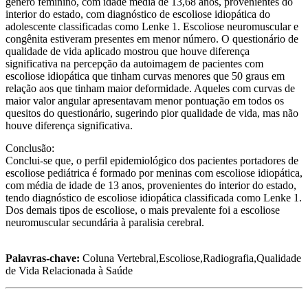
gênero feminino, com idade média de 13,68 anos, provenientes do
interior do estado, com diagnóstico de escoliose idiopática do
adolescente classificadas como Lenke 1. Escoliose neuromuscular e
congênita estiveram presentes em menor número. O questionário de
qualidade de vida aplicado mostrou que houve diferença
significativa na percepção da autoimagem de pacientes com
escoliose idiopática que tinham curvas menores que 50 graus em
relação aos que tinham maior deformidade. Aqueles com curvas de
maior valor angular apresentavam menor pontuação em todos os
quesitos do questionário, sugerindo pior qualidade de vida, mas não
houve diferença significativa.
Conclusão:
Conclui-se que, o perfil epidemiológico dos pacientes portadores de
escoliose pediátrica é formado por meninas com escoliose idiopática,
com média de idade de 13 anos, provenientes do interior do estado,
tendo diagnóstico de escoliose idiopática classificada como Lenke 1.
Dos demais tipos de escoliose, o mais prevalente foi a escoliose
neuromuscular secundária à paralisia cerebral.
Palavras-chave:
Coluna Vertebral,Escoliose,Radiografia,Qualidade
de Vida Relacionada à Saúde