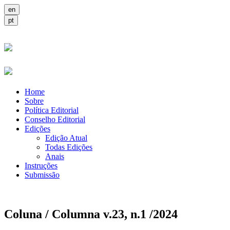
Home
Sobre
Política Editorial
Conselho Editorial
Edições
Edição Atual
Todas Edições
Anais
Instruções
Submissão
Coluna / Columna v.23, n.1 /2024