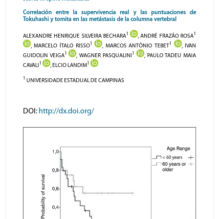
Correlación entre la supervivencia real y las puntuaciones de
Tokuhashi y tomita en las metástasis de la columna vertebral
1
1
ALEXANDRE HENRIQUE SILVEIRA BECHARA
, ANDRÉ FRAZÃO ROSA
1
1
, MARCELO ÍTALO RISSO
, MARCOS ANTÔNIO TEBET
, IVAN
1
1
GUIDOLIN VEIGA
, WAGNER PASQUALINI
, PAULO TADEU MAIA
1
1
CAVALI
, ELCIO LANDIM
1
UNIVERSIDADE ESTADUAL DE CAMPINAS
DOI:
http://dx.doi.org/