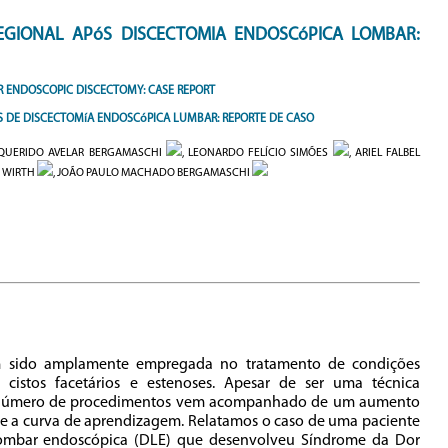
GIONAL APóS DISCECTOMIA ENDOSCóPICA LOMBAR:
 ENDOSCOPIC DISCECTOMY: CASE REPORT
 DE DISCECTOMíA ENDOSCóPICA LUMBAR: REPORTE DE CASO
A QUERIDO AVELAR BERGAMASCHI
, LEONARDO FELÍCIO SIMÕES
, ARIEL FALBEL
 WIRTH
, JOÃO PAULO MACHADO BERGAMASCHI
em sido amplamente empregada no tratamento de condições
 cistos facetários e estenoses. Apesar de ser uma técnica
 número de procedimentos vem acompanhado de um aumento
te a curva de aprendizagem. Relatamos o caso de uma paciente
lombar endoscópica (DLE) que desenvolveu Síndrome da Dor