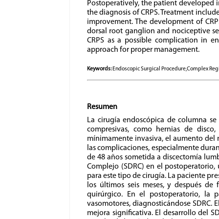
Postoperatively, the patient developed 
the diagnosis of CRPS. Treatment include
improvement. The development of CRPS 
dorsal root ganglion and nociceptive se
CRPS as a possible complication in en
approach for proper management.
Keywords:
Endoscopic Surgical Procedure,Complex Regi
Resumen
La cirugía endoscópica de columna se
compresivas, como hernias de disco, 
mínimamente invasiva, el aumento del
las complicaciones, especialmente duran
de 48 años sometida a discectomía lum
Complejo (SDRC) en el postoperatorio, u
para este tipo de cirugía. La paciente 
los últimos seis meses, y después de f
quirúrgico. En el postoperatorio, la 
vasomotores, diagnosticándose SDRC. El 
mejora significativa. El desarrollo del