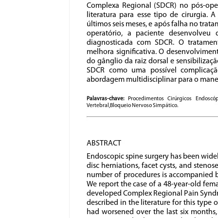
Complexa Regional (SDCR) no pós-oper
literatura para esse tipo de cirurgia.
últimos seis meses, e após falha no trat
operatório, a paciente desenvolveu d
diagnosticada com SDCR. O tratamento
melhora significativa. O desenvolvime
do gânglio da raiz dorsal e sensibilizaç
SDCR como uma possível complicação
abordagem multidisciplinar para o manej
Palavras-chave:
Procedimentos Cirúrgicos Endoscópi
Vertebral,Bloqueio Nervoso Simpático.
ABSTRACT
Endoscopic spine surgery has been widel
disc herniations, facet cysts, and steno
number of procedures is accompanied by 
We report the case of a 48-year-old f
developed Complex Regional Pain Syndro
described in the literature for this type
had worsened over the last six months, 