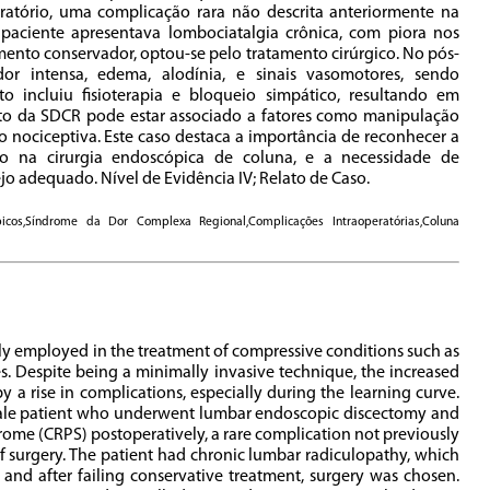
atório, uma complicação rara não descrita anteriormente na
 A paciente apresentava lombociatalgia crônica, com piora nos
amento conservador, optou-se pelo tratamento cirúrgico. No pós-
or intensa, edema, alodínia, e sinais vasomotores, sendo
 incluiu fisioterapia e bloqueio simpático, resultando em
nto da SDCR pode estar associado a fatores como manipulação
ão nociceptiva. Este caso destaca a importância de reconhecer a
 na cirurgia endoscópica de coluna, e a necessidade de
o adequado. Nível de Evidência IV; Relato de Caso.
cos,Síndrome da Dor Complexa Regional,Complicações Intraoperatórias,Coluna
y employed in the treatment of compressive conditions such as
ses. Despite being a minimally invasive technique, the increased
a rise in complications, especially during the learning curve.
emale patient who underwent lumbar endoscopic discectomy and
me (CRPS) postoperatively, a rare complication not previously
 of surgery. The patient had chronic lumbar radiculopathy, which
and after failing conservative treatment, surgery was chosen.