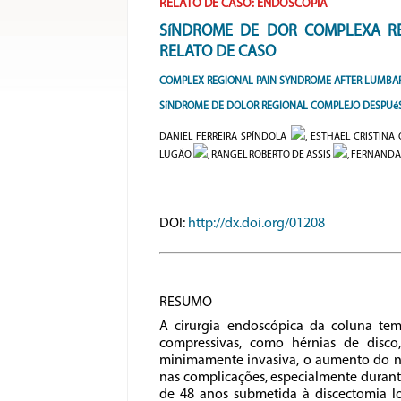
RELATO DE CASO: ENDOSCOPIA
SíNDROME DE DOR COMPLEXA RE
RELATO DE CASO
COMPLEX REGIONAL PAIN SYNDROME AFTER LUMBAR
SíNDROME DE DOLOR REGIONAL COMPLEJO DESPUéS
DANIEL FERREIRA SPÍNDOLA
, ESTHAEL CRISTIN
LUGÃO
, RANGEL ROBERTO DE ASSIS
, FERNANDA
DOI:
http://dx.doi.org/01208
RESUMO
A cirurgia endoscópica da coluna t
compressivas, como hérnias de disco,
minimamente invasiva, o aumento do
nas complicações, especialmente duran
de 48 anos submetida à discectomia 