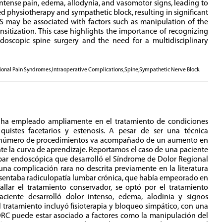
intense pain, edema, allodynia, and vasomotor signs, leading to
d physiotherapy and sympathetic block, resulting in significant
may be associated with factors such as manipulation of the
nsitization. This case highlights the importance of recognizing
doscopic spine surgery and the need for a multidisciplinary
onal Pain Syndromes,Intraoperative Complications,Spine,Sympathetic Nerve Block.
 ha empleado ampliamente en el tratamiento de condiciones
quistes facetarios y estenosis. A pesar de ser una técnica
 número de procedimientos va acompañado de un aumento en
te la curva de aprendizaje. Reportamos el caso de una paciente
bar endoscópica que desarrolló el Síndrome de Dolor Regional
na complicación rara no descrita previamente en la literatura
presentaba radiculopatía lumbar crónica, que había empeorado en
allar el tratamiento conservador, se optó por el tratamiento
paciente desarrolló dolor intenso, edema, alodinia y signos
tratamiento incluyó fisioterapia y bloqueo simpático, con una
 SDRC puede estar asociado a factores como la manipulación del