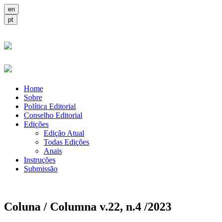
Home
Sobre
Política Editorial
Conselho Editorial
Edições
Edição Atual
Todas Edições
Anais
Instruções
Submissão
Coluna / Columna v.22, n.4 /2023