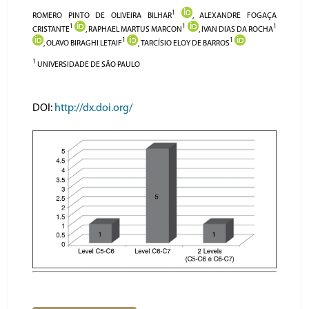
1
ROMERO PINTO DE OLIVEIRA BILHAR
, ALEXANDRE FOGAÇA
1
1
1
CRISTANTE
, RAPHAEL MARTUS MARCON
, IVAN DIAS DA ROCHA
1
1
, OLAVO BIRAGHI LETAIF
, TARCÍSIO ELOY DE BARROS
1
UNIVERSIDADE DE SÃO PAULO
DOI:
http://dx.doi.org/