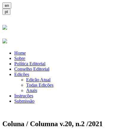
Home
Sobre
Política Editorial
Conselho Editorial
Edições
Edição Atual
Todas Edições
Anais
Instruções
Submissão
Coluna / Columna v.20, n.2 /2021