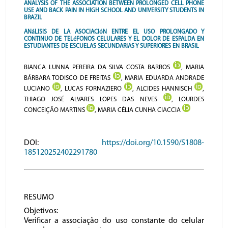
ANALYSIS OF THE ASSOCIATION BETWEEN PROLONGED CELL PHONE
USE AND BACK PAIN IN HIGH SCHOOL AND UNIVERSITY STUDENTS IN
BRAZIL
ANáLISIS DE LA ASOCIACIóN ENTRE EL USO PROLONGADO Y
CONTINUO DE TELéFONOS CELULARES Y EL DOLOR DE ESPALDA EN
ESTUDIANTES DE ESCUELAS SECUNDARIAS Y SUPERIORES EN BRASIL
BIANCA LUNNA PEREIRA DA SILVA COSTA BARROS
, MARIA
BÁRBARA TODISCO DE FREITAS
, MARIA EDUARDA ANDRADE
LUCIANO
, LUCAS FORNAZIERO
, ALCIDES HANNISCH
,
THIAGO JOSÉ ALVARES LOPES DAS NEVES
, LOURDES
CONCEIÇÃO MARTINS
, MARIA CÉLIA CUNHA CIACCIA
DOI:
https://doi.org/10.1590/S1808-
185120252402291780
RESUMO
Objetivos:
Verificar a associação do uso constante do celular